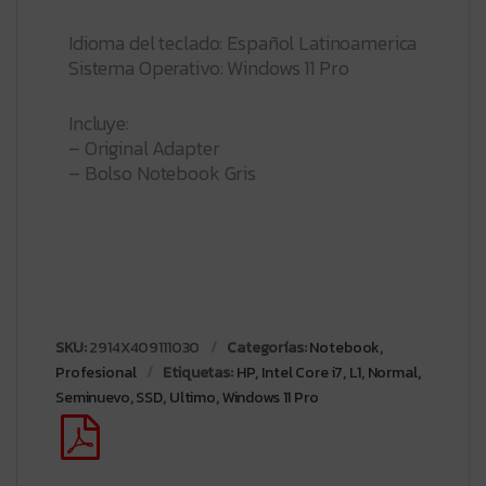
Idioma del teclado: Español Latinoamerica
Sistema Operativo: Windows 11 Pro
Incluye:
– Original Adapter
– Bolso Notebook Gris
SKU:
2914X409111030
Categorías:
Notebook
,
Profesional
Etiquetas:
HP
,
Intel Core i7
,
L1
,
Normal
,
Seminuevo
,
SSD
,
Ultimo
,
Windows 11 Pro