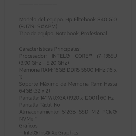
————————
Modelo del equipo: Hp Elitebook 840 G10
(9U719LS#ABM)
Tipo de equipo: Notebook, Profesional
Características Principales:
Procesador: INTEL® CORE™ i7-1365U
(3.90 GHz – 5.20 GHz)
Memoria RAM: 16GB DDR5 5600 MHz (16 x
1)
Soporte Máximo de Memoria Ram: Hasta
64GB (32 x 2)
Pantalla: 14″ WUXGA (1920 x 1200) | 60 Hz
Pantalla Táctil: No
Almacenamiento: 512GB SSD M.2 PCIe®
NVMe™
Gráficos:
– Intel® Iris® Xe Graphics