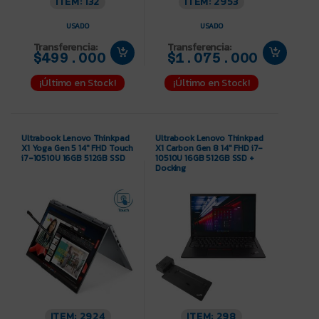
ITEM: 132
ITEM: 2953
USADO
USADO
Transferencia:
Transferencia:
$499.000
$1.075.000
¡Último en Stock!
¡Último en Stock!
Ultrabook Lenovo Thinkpad
Ultrabook Lenovo Thinkpad
X1 Yoga Gen 5 14″ FHD Touch
X1 Carbon Gen 8 14″ FHD i7-
i7-10510U 16GB 512GB SSD
10510U 16GB 512GB SSD +
Docking
ITEM: 2924
ITEM: 298