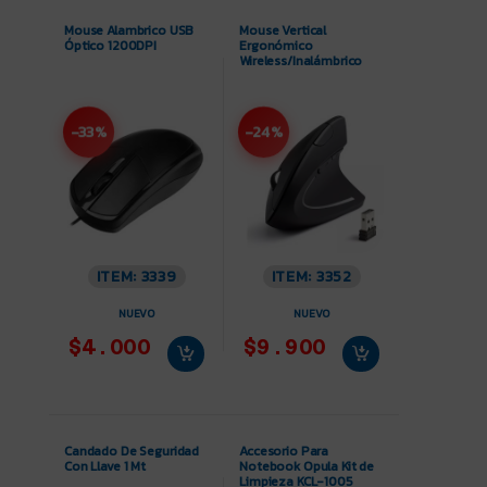
Mouse Alambrico USB
Mouse Vertical
Óptico 1200DPI
Ergonómico
Wireless/Inalámbrico
-33%
-24%
ITEM: 3339
ITEM: 3352
NUEVO
NUEVO
$4.000
$9.900
Candado De Seguridad
Accesorio Para
Con Llave 1 Mt
Notebook Opula Kit de
Limpieza KCL-1005