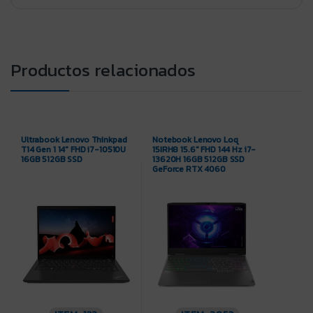
Productos relacionados
Ultrabook Lenovo Thinkpad
Notebook Lenovo Loq
T14 Gen 1 14″ FHD i7-10510U
15IRH8 15.6″ FHD 144 Hz i7-
16GB 512GB SSD
13620H 16GB 512GB SSD
GeForce RTX 4060