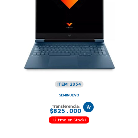
ITEM: 2954
SEMINUEVO
Transferencia:
$825.000
¡Último en Stock!