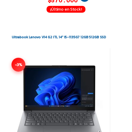
$570.000
¡Último en Stock!
Ultrabook Lenovo V14 G2 ITL 14″ i5-1135G7 12GB 512GB SSD
-3%