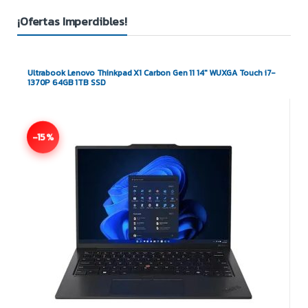
¡Ofertas Imperdibles!
Ultrabook Lenovo Thinkpad X1 Carbon Gen 11 14″ WUXGA Touch i7-
1370P 64GB 1TB SSD
-15%