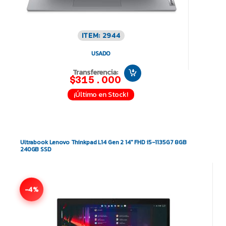
ITEM: 2944
USADO
Transferencia:
$315.000
¡Último en Stock!
Ultrabook Lenovo Thinkpad L14 Gen 2 14″ FHD i5-1135G7 8GB
240GB SSD
-4%