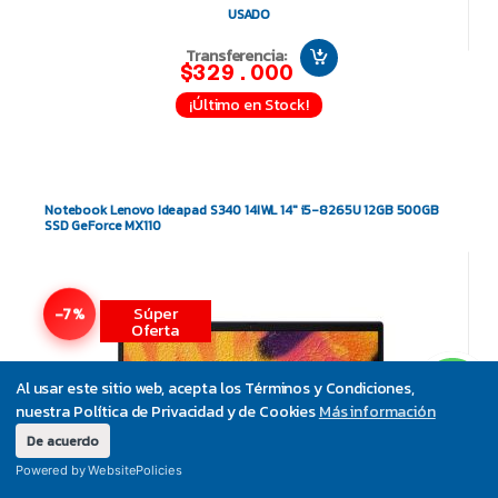
USADO
Transferencia:
$329.000
¡Último en Stock!
Notebook Lenovo Ideapad S340 14IWL 14″ i5-8265U 12GB 500GB
SSD GeForce MX110
Súper
-7%
Oferta
Al usar este sitio web, acepta los Términos y Condiciones,
nuestra Política de Privacidad y de Cookies
Más información
De acuerdo
Powered by WebsitePolicies