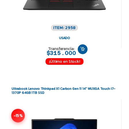
ITEM: 2958
USADO
Transferencia:
$315.000
¡Último en Stock!
Ultrabook Lenovo Thinkpad X1 Carbon Gen 11 14″ WUXGA Touch i7-
1370P 64GB 1TB SSD
-15%