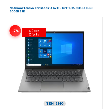
Notebook Lenovo Thinkbook 14 G2 ITL 14″ FHD i5-1135G7 16GB
500GB SSD
Súper
-7%
Oferta
ITEM: 2910