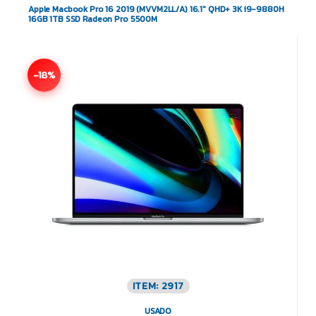
Apple Macbook Pro 16 2019 (MVVM2LL/A) 16.1″ QHD+ 3K i9-9880H
16GB 1TB SSD Radeon Pro 5500M
-18%
ITEM: 2917
USADO