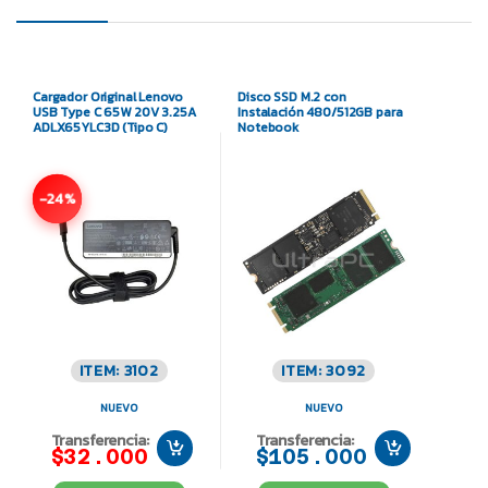
Cargador Original Lenovo
Disco SSD M.2 con
USB Type C 65W 20V 3.25A
Instalación 480/512GB para
ADLX65YLC3D (Tipo C)
Notebook
-24%
ITEM: 3102
ITEM: 3092
NUEVO
NUEVO
Transferencia:
Transferencia:
$32.000
$105.000