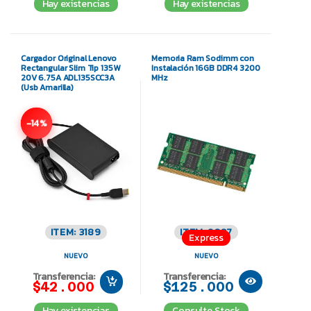
Hay existencias
Hay existencias
Cargador Original Lenovo
Memoria Ram Sodimm con
Rectangular Slim Tip 135W
Instalación 16GB DDR4 3200
20V 6.75A ADL135SCC3A
MHz
(Usb Amarilla)
-14%
ITEM: 3189
ITEM: 3037
Express
NUEVO
NUEVO
Transferencia:
Transferencia:
$42.000
$125.000
Hay existencias
Consulte Stock