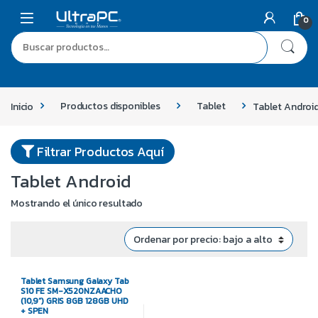
Skip to navigation
Skip to content
0
Buscar por:
Inicio
Productos disponibles
Tablet
Tablet Androi
Filtrar Productos Aquí
Tablet Android
Mostrando el único resultado
Tablet Samsung Galaxy Tab
S10 FE SM-X520NZAACHO
(10,9”) GRIS 8GB 128GB UHD
+ SPEN