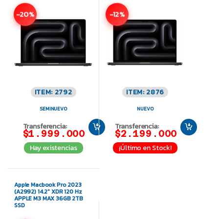
-20%
-12%
ITEM: 2792
ITEM: 2876
SEMINUEVO
NUEVO
Transferencia:
Transferencia:
$1.999.000
$2.199.000
Hay existencias
¡Último en Stock!
Apple Macbook Pro 2023
(A2992) 14.2″ XDR 120 Hz
APPLE M3 MAX 36GB 2TB
SSD