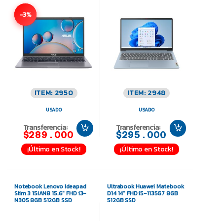
-3%
ITEM: 2950
ITEM: 2948
USADO
USADO
Transferencia:
Transferencia:
$289.000
$295.000
¡Último en Stock!
¡Último en Stock!
Notebook Lenovo Ideapad
Ultrabook Huawei Matebook
Slim 3 15IAN8 15.6″ FHD i3-
D14 14″ FHD i5-1135G7 8GB
N305 8GB 512GB SSD
512GB SSD