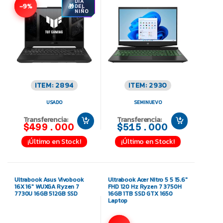
DÍA
-9%
DEL
NIÑO
ITEM: 2894
ITEM: 2930
USADO
SEMINUEVO
Transferencia:
Transferencia:
$499.000
$515.000
¡Último en Stock!
¡Último en Stock!
Ultrabook Asus Vivobook
Ultrabook Acer Nitro 5 5 15.6″
16X 16″ WUXGA Ryzen 7
FHD 120 Hz Ryzen 7 3750H
7730U 16GB 512GB SSD
16GB 1TB SSD GTX 1650
Laptop