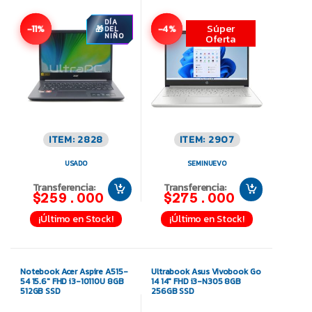
DÍA
Súper
-11%
-4%
DEL
NIÑO
Oferta
ITEM: 2828
ITEM: 2907
USADO
SEMINUEVO
Transferencia:
Transferencia:
$259.000
$275.000
¡Último en Stock!
¡Último en Stock!
Notebook Acer Aspire A515-
Ultrabook Asus Vivobook Go
54 15.6″ FHD i3-10110U 8GB
14 14″ FHD i3-N305 8GB
512GB SSD
256GB SSD