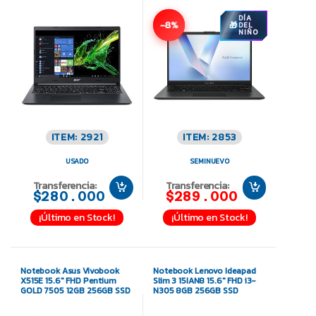
DÍA
-8%
DEL
NIÑO
ITEM: 2921
ITEM: 2853
USADO
SEMINUEVO
Transferencia:
Transferencia:
$280.000
$289.000
¡Último en Stock!
¡Último en Stock!
Notebook Asus Vivobook
Notebook Lenovo Ideapad
X515E 15.6″ FHD Pentium
Slim 3 15IAN8 15.6″ FHD i3-
GOLD 7505 12GB 256GB SSD
N305 8GB 256GB SSD