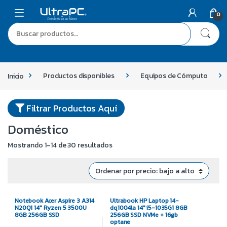
0
Inicio
Productos disponibles
Equipos de Cómputo
Filtrar Productos Aquí
Doméstico
Mostrando 1–14 de 30 resultados
Notebook Acer Aspire 3 A314
Ultrabook HP Laptop 14-
N20Q1 14″ Ryzen 5 3500U
dq1004la 14″ i5-1035G1 8GB
8GB 256GB SSD
256GB SSD NVMe + 16gb
optane