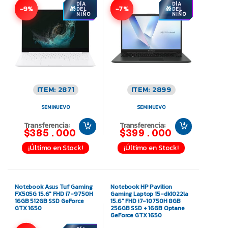
DÍA
DÍA
-9%
-7%
DEL
DEL
NIÑO
NIÑO
ITEM: 2871
ITEM: 2899
SEMINUEVO
SEMINUEVO
Transferencia:
Transferencia:
$385.000
$399.000
¡Último en Stock!
¡Último en Stock!
Notebook Asus Tuf Gaming
Notebook HP Pavilion
FX505G 15.6″ FHD i7-9750H
Gaming Laptop 15-dk1022la
16GB 512GB SSD GeForce
15.6″ FHD i7-10750H 8GB
GTX 1650
256GB SSD + 16GB Optane
GeForce GTX 1650