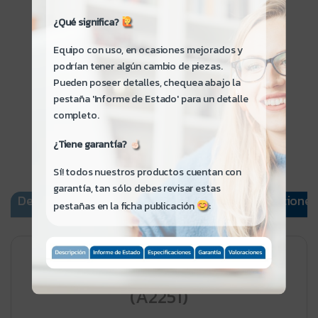
¿Qué significa?
NUEVO
$7.000
Equipo con uso, en ocasiones mejorados y
podrían tener algún cambio de piezas.
Pueden poseer detalles, chequea abajo la
pestaña 'Informe de Estado' para un detalle
completo.
¿Tiene garantía?
Sí! todos nuestros productos cuentan con
garantía, tan sólo debes revisar estas
Descripción
Informe de Estado
Especificaciones
pestañas en la ficha publicación
:
Apple Macbook Pro 2020
(A2251)