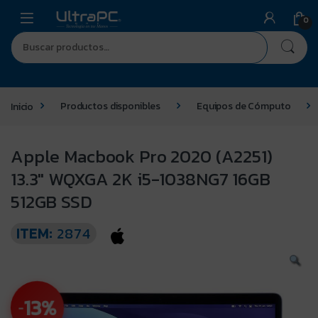
0
Inicio
Productos disponibles
Equipos de Cómputo
Apple Macbook Pro 2020 (A2251)
13.3″ WQXGA 2K i5-1038NG7 16GB
512GB SSD
ITEM:
2874
13%
-