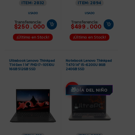
ITEM: 2832
ITEM: 2894
USADO
USADO
Transferencia:
Transferencia:
$250.000
$499.000
¡Último en Stock!
¡Último en Stock!
Ultrabook Lenovo Thinkpad
Notebook Lenovo Thinkpad
T14 Gen 1 14″ FHD i7-10510U
T470 14″ i5-6200U 8GB
16GB 512GB SSD
240GB SSD
-8%
DÍA DEL NIÑO