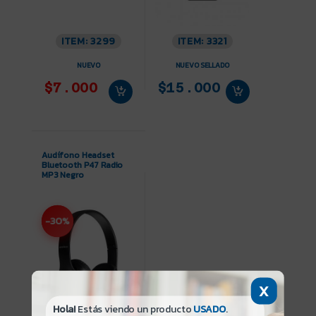
ITEM: 3299
ITEM: 3321
NUEVO
NUEVO SELLADO
$7.000
$15.000
Audífono Headset
Bluetooth P47 Radio
MP3 Negro
-30%
X
Hola!
Estás viendo un producto
USADO
.
ITEM: 3335