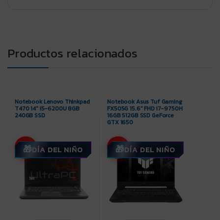
Productos relacionados
Notebook Lenovo Thinkpad
Notebook Asus Tuf Gaming
T470 14″ i5-6200U 8GB
FX505G 15.6″ FHD i7-9750H
240GB SSD
16GB 512GB SSD GeForce
GTX 1650
-7%
-9%
DÍA DEL NIÑO
DÍA DEL NIÑO