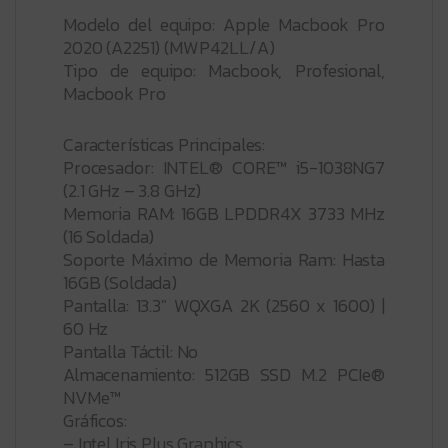
Modelo del equipo: Apple Macbook Pro
2020 (A2251) (MWP42LL/A)
Tipo de equipo: Macbook, Profesional,
Macbook Pro
Características Principales:
Procesador: INTEL® CORE™ i5-1038NG7
(2.1 GHz – 3.8 GHz)
Memoria RAM: 16GB LPDDR4X 3733 MHz
(16 Soldada)
Soporte Máximo de Memoria Ram: Hasta
16GB (Soldada)
Pantalla: 13.3″ WQXGA 2K (2560 x 1600) |
60 Hz
Pantalla Táctil: No
Almacenamiento: 512GB SSD M.2 PCIe®
NVMe™
Gráficos:
– Intel Iris Plus Graphics