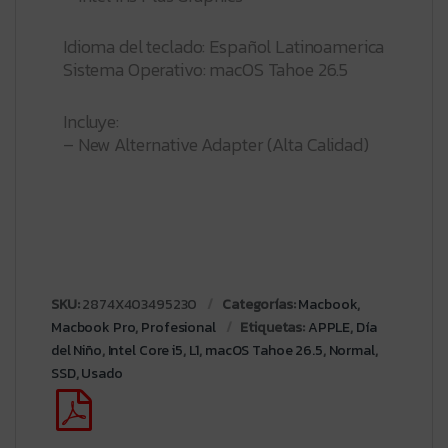
Idioma del teclado: Español Latinoamerica
Sistema Operativo: macOS Tahoe 26.5
Incluye:
– New Alternative Adapter (Alta Calidad)
SKU:
2874X403495230
Categorías:
Macbook
,
Macbook Pro
,
Profesional
Etiquetas:
APPLE
,
Día
del Niño
,
Intel Core i5
,
L1
,
macOS Tahoe 26.5
,
Normal
,
SSD
,
Usado