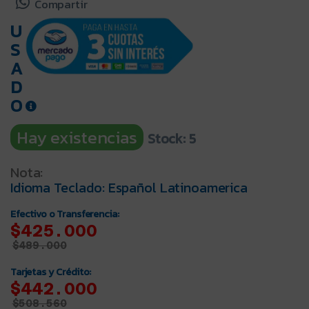
Compartir
U
S
A
D
O
Hay existencias
Stock: 5
Nota:
Idioma Teclado: Español Latinoamerica
Efectivo o Transferencia:
$425.000
$
489.000
Tarjetas y Crédito:
$442.000
$
508.560