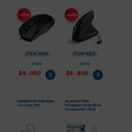
-33%
-24%
ITEM: 3339
ITEM: 3352
NUEVO
NUEVO
$4.000
$9.900
Candado De Seguridad
Accesorio Para
Con Llave 1 Mt
Notebook Opula Kit de
Limpieza KCL-1005