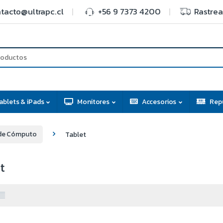
tacto@ultrapc.cl
+56 9 7373 4200
Rastrea
ablets & iPads
Monitores
Accesorios
Rep
de Cómputo
Tablet
t