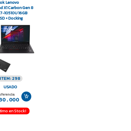
ook Lenovo
d X1 Carbon Gen 8
 i7-10510U 16GB
SD + Docking
ITEM: 298
USADO
sferencia:
30.000
timo en Stock!