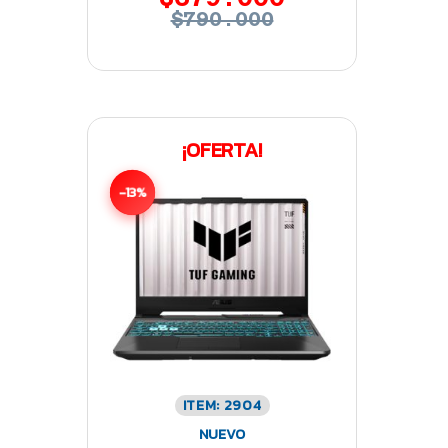
$790.000
¡OFERTA!
-13%
ITEM: 2904
NUEVO