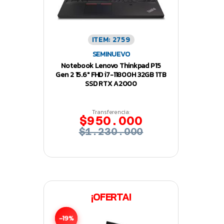
ITEM: 2759
SEMINUEVO
Notebook Lenovo Thinkpad P15
Gen 2 15.6″ FHD i7-11800H 32GB 1TB
SSD RTX A2000
Transferencia:
$950.000
$1.230.000
¡OFERTA!
-19%