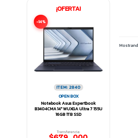
¡OFERTA!
-14%
Mostrando
ITEM: 2840
OPEN BOX
Notebook Asus Expertbook
B3404CMA 14″ WUXGA Ultra 7 155U
16GB 1TB SSD
Transferencia:
$679.000