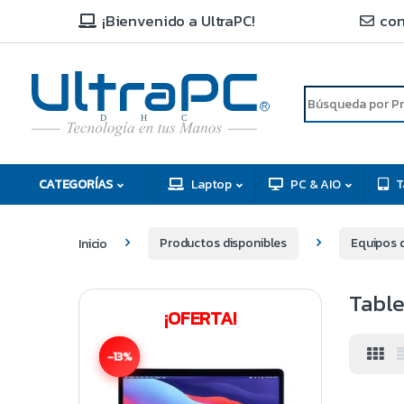
¡Bienvenido a UltraPC!
con
R
D
C
H
CATEGORÍAS
Laptop
PC & AIO
T
Inicio
Productos disponibles
Equipos 
Table
¡OFERTA!
-13%