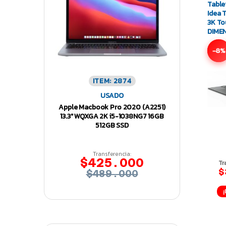
Table
Idea 
3K To
DIME
256G
-8%
ITEM: 2874
USADO
Apple Macbook Pro 2020 (A2251)
13.3″ WQXGA 2K i5-1038NG7 16GB
512GB SSD
Transferencia:
$425.000
Tr
$
$489.000