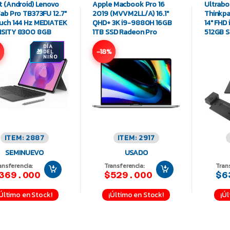
t (Android) Lenovo
Apple Macbook Pro 16
Ultrab
Tab Pro TB373FU 12.7″
2019 (MVVM2LL/A) 16.1″
Thinkpa
uch 144 Hz MEDIATEK
QHD+ 3K i9-9880H 16GB
14″ FHD
NSITY 8300 8GB
1TB SSD Radeon Pro
512GB S
B SSD
5500M
DÍA
-18%
DEL
NIÑO
ITEM: 2887
ITEM: 2917
SEMINUEVO
USADO
ansferencia:
Transferencia:
Tran
369.000
$529.000
$6
¡Último en Stock!
¡Último en Stock!
¡Úl