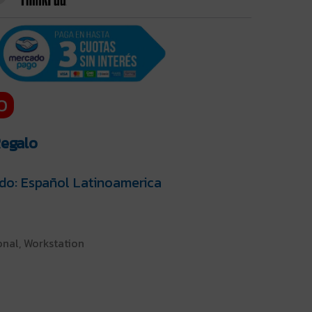
O
Regalo
do: Español Latinoamerica
onal, Workstation