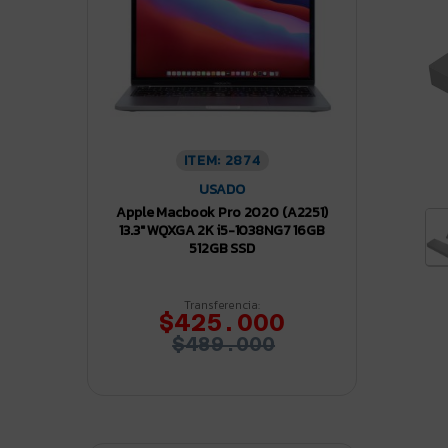
ITEM: 2874
USADO
Apple Macbook Pro 2020 (A2251)
13.3″ WQXGA 2K i5-1038NG7 16GB
512GB SSD
Transferencia:
$425.000
$489.000