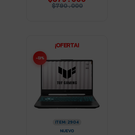
$790.000
¡OFERTA!
-13%
ITEM: 2904
NUEVO