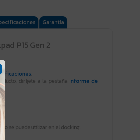
pecificaciones
Garantía
pad P15 Gen 2
cificaciones
.
oducto, diríjete a la pestaña
Informe de
ro se puede utilizar en el docking.