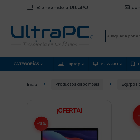
¡Bienvenido a UltraPC!
con
R
D
C
H
CATEGORÍAS
Laptop
PC & AIO
T
Inicio
Productos disponibles
Equipos 
¡OFERTA!
-
-13%