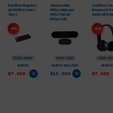
Pendrive Kingston
Cámara Web
Audífono He
de 64GB 3.2 Gen 1
Philco Webcam
Bluetooth P
Tipo C
W1152 Full HD
Radio MP3 N
30fps USB
-13%
-30%
ITEM: 3299
ITEM: 3321
ITEM: 33
NUEVO
NUEVO SELLADO
NUEVO
$7.000
$15.000
$7.000