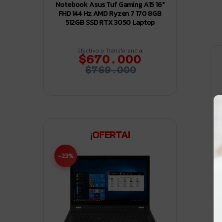
Notebook Asus Tuf Gaming A15 16″
FHD 144 Hz AMD Ryzen 7 170 8GB
512GB SSD RTX 3050 Laptop
Efectivo o Transferencia:
$670.000
$769.000
¡OFERTA!
-23%