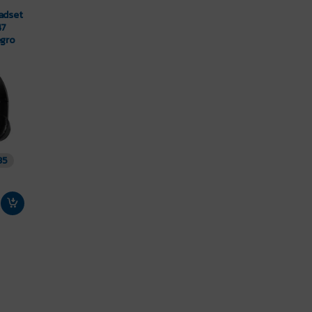
adset
47
egro
35