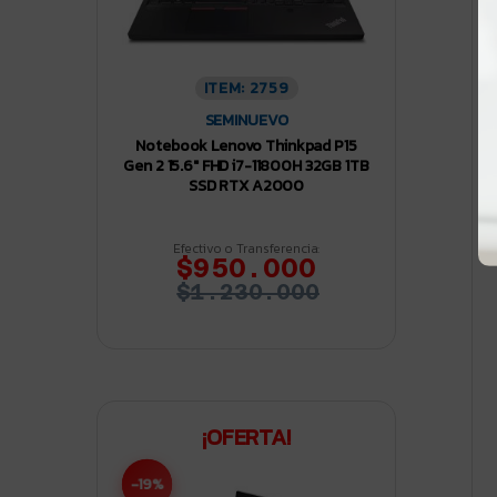
ITEM: 2759
SEMINUEVO
Notebook Lenovo Thinkpad P15
Gen 2 15.6″ FHD i7-11800H 32GB 1TB
SSD RTX A2000
Efectivo o Transferencia:
$950.000
$1.230.000
¡OFERTA!
-19%