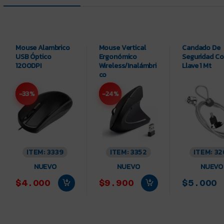
Mouse Alambrico
Mouse Vertical
Candado De
USB Óptico
Ergonómico
Seguridad C
1200DPI
Wireless/Inalámbri
Llave 1 Mt
co
-33%
-24%
ITEM: 3339
ITEM: 3352
ITEM: 32
NUEVO
NUEVO
NUEVO
$4.000
$9.900
$5.000