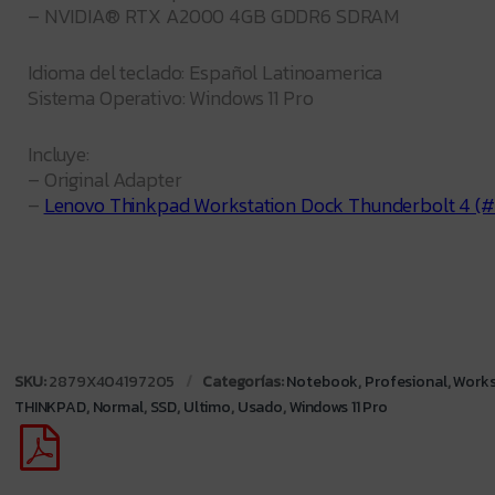
– NVIDIA® RTX A2000 4GB GDDR6 SDRAM
Idioma del teclado: Español Latinoamerica
Sistema Operativo: Windows 11 Pro
Incluye:
– Original Adapter
–
Lenovo Thinkpad Workstation Dock Thunderbolt 4 (
SKU:
2879X404197205
Categorías:
Notebook
,
Profesional
,
Works
THINKPAD
,
Normal
,
SSD
,
Ultimo
,
Usado
,
Windows 11 Pro