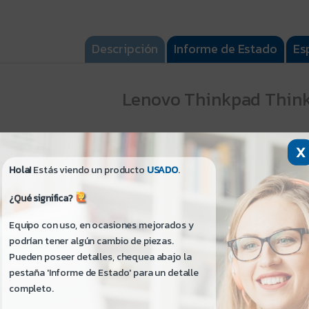
Descripción
Informe de Estado
Es
Lenovo Thinkpad Think
¡Hola! Si me lees no te quedarán dudas:
X
- Para información detallada haz clic en la pestaña
Espe
Hola!
Estás viendo un producto
USADO
.
- Para mayor información de detalles estéticos del pr
Estado
.
¿Qué significa?
Equipo con uso, en ocasiones mejorados y
Condición: Usado - Buen Estado
podrían tener algún cambio de piezas.
Condición de la Caja: No Posee
Pueden poseer detalles, chequea abajo la
pestaña 'Informe de Estado' para un detalle
Nota: El Puerto de audífonos no funciona en el equipo, pe
completo.