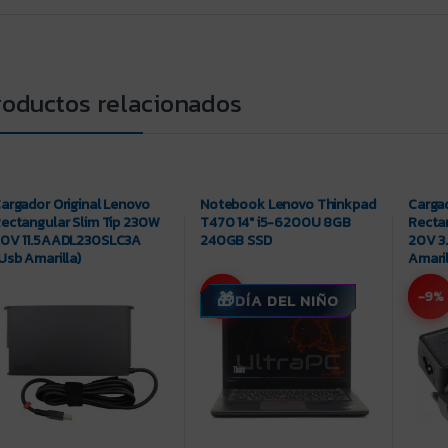
roductos relacionados
argador Original Lenovo
Notebook Lenovo Thinkpad
Cargad
ectangular Slim Tip 230W
T470 14″ i5-6200U 8GB
Rectan
0V 11.5AADL230SLC3A
240GB SSD
20V 3
Usb Amarilla)
Amaril
-8%
-9%
DÍA DEL NIÑO