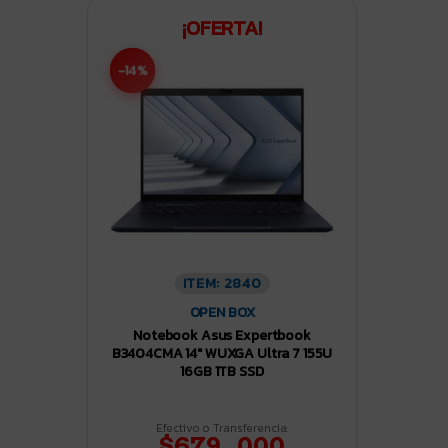
¡OFERTA!
-14%
ITEM: 2840
OPEN BOX
Notebook Asus Expertbook
B3404CMA 14″ WUXGA Ultra 7 155U
16GB 1TB SSD
Efectivo o Transferencia:
$679.000