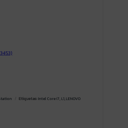
#3453)
tation
Etiquetas:
Intel Core i7
,
L1
,
LENOVO