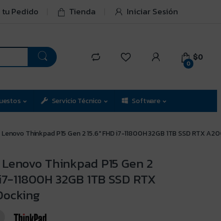
 tu Pedido
Tienda
Iniciar Sesión
$0
0
uestos
Servicio Técnico
Software
Lenovo Thinkpad P15 Gen 2 15.6″ FHD i7-11800H 32GB 1TB SSD RTX A20
Lenovo Thinkpad P15 Gen 2
 i7-11800H 32GB 1TB SSD RTX
Docking
9