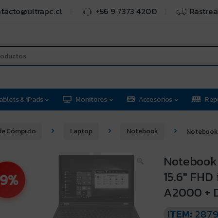
tacto@ultrapc.cl
+56 9 7373 4200
Rastrea
ablets & iPads
Monitores
Accesorios
Rep
de Cómputo
Laptop
Notebook
Notebook 
Notebook 
15.6″ FHD
9%
A2000 + 
ITEM:
287