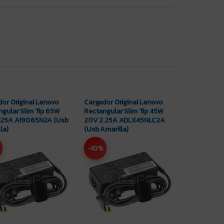
or Original Lenovo
Cargador Original Lenovo
gular Slim Tip 65W
Rectangular Slim Tip 45W
.25A A19065N2A (Usb
20V 2.25A ADLX45NLC2A
la)
(Usb Amarilla)
-10%