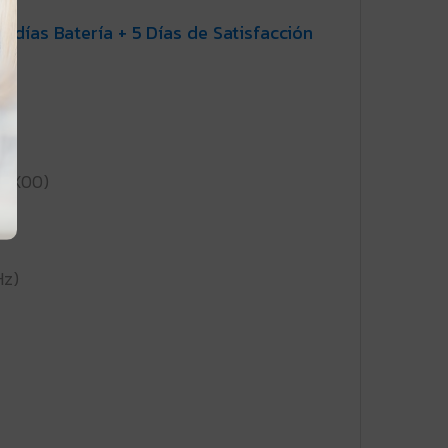
0 días Batería + 5 Días de Satisfacción
72X00)
Hz)