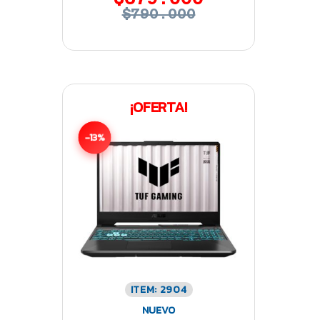
$790.000
¡OFERTA!
-13%
ITEM: 2904
NUEVO