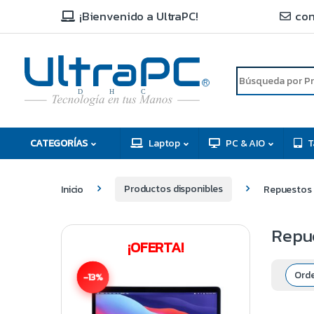
¡Bienvenido a UltraPC!
con
R
D
C
H
CATEGORÍAS
Laptop
PC & AIO
T
Inicio
Productos disponibles
Repuestos
Repu
¡OFERTA!
-13%