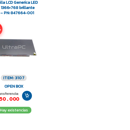
lla LCD Generica LED
D 1366×768 brillante
 – PN: 847664-001
%
ITEM: 3107
OPEN BOX
ansferencia:
50.000
Hay existencias