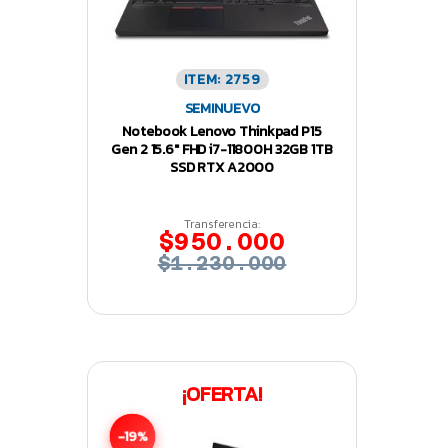
ITEM: 2759
SEMINUEVO
Notebook Lenovo Thinkpad P15
Gen 2 15.6″ FHD i7-11800H 32GB 1TB
SSD RTX A2000
Transferencia:
$950.000
$1.230.000
¡OFERTA!
-19%