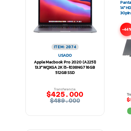
Panta
14″ H
30pin
-44
ITEM: 2874
USADO
Apple Macbook Pro 2020 (A2251)
13.3″ WQXGA 2K i5-1038NG7 16GB
512GB SSD
Transferencia:
$425.000
Tr
$
$489.000