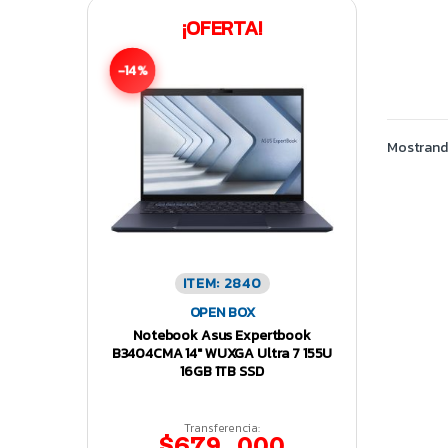
¡OFERTA!
-14%
Mostrando
ITEM: 2840
OPEN BOX
Notebook Asus Expertbook
B3404CMA 14″ WUXGA Ultra 7 155U
16GB 1TB SSD
Transferencia:
$679.000