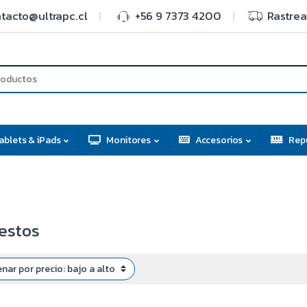
tacto@ultrapc.cl
+56 9 7373 4200
Rastrea
ablets & iPads
Monitores
Accesorios
Rep
estos