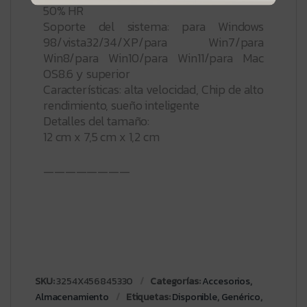
50% HR
Soporte del sistema: para Windows
98/vista32/34/XP/para Win7/para
Win8/para Win10/para Win11/para Mac
OS8.6 y superior
Características: alta velocidad, Chip de alto
rendimiento, sueño inteligente
Detalles del tamaño:
12 cm x 7,5 cm x 1,2 cm
————————
SKU:
3254X456845330
Categorías:
Accesorios
,
Almacenamiento
Etiquetas:
Disponible
,
Genérico
,