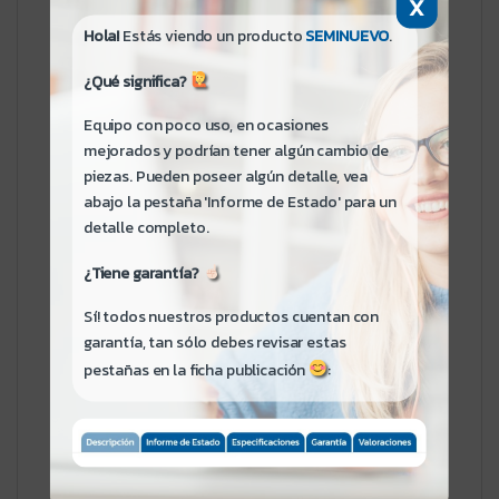
X
Nombre del artículo: carcasa de disco
Hola!
Estás viendo un producto
SEMINUEVO
.
duro.
Material: ABS
¿Qué significa?
Capacidad compatible: disco duro para
Equipo con poco uso, en ocasiones
computadora portátil y SSD compatible
mejorados y podrían tener algún cambio de
con interfaz SATA de 5 TB
piezas. Pueden poseer algún detalle, vea
Interfaz externa: USB3.0, retrocompatible
abajo la pestaña 'Informe de Estado' para un
con USB2.0/2.1
detalle completo.
Velocidad de transmisión: 5 Gbps
Fuente de alimentación: el Cable USB
¿Tiene garantía?
toma directamente energía, No se
requiere fuente de alimentación externa
Sí! todos nuestros productos cuentan con
Velocidad medida: 450 MBS (relacionado
garantía, tan sólo debes revisar estas
manualmente a Hardware)
pestañas en la ficha publicación
:
Humedad de funcionamiento: 10% RH ~
70% RH
Temperatura de almacenamiento: -20
grados Celsius ~ 50 grados Celsius
Humedad de almacenamiento: 5% HR ~