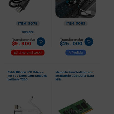
ITEM: 3079
ITEM: 3065
OPEN BOX
Transferencia:
Transferencia:
$9.900
$25.000
¡Último en Stock!
A Pedido
Cable Ribbon LCD Video –
Memoria Ram Sodimm con
Sin TS / Norm Cam para Dell
Instalación 8GB DDR3 1600
Latitude 7280
MHz