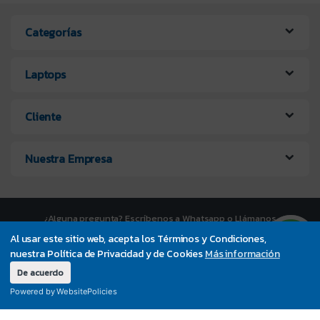
Categorías
Laptops
Cliente
Nuestra Empresa
¿Alguna pregunta? Escríbenos a Whatsapp o Llámanos
UltraPC +56 9 7373 4200
Al usar este sitio web, acepta los Términos y Condiciones,
nuestra Política de Privacidad y de Cookies
Más información
De acuerdo
Powered by WebsitePolicies