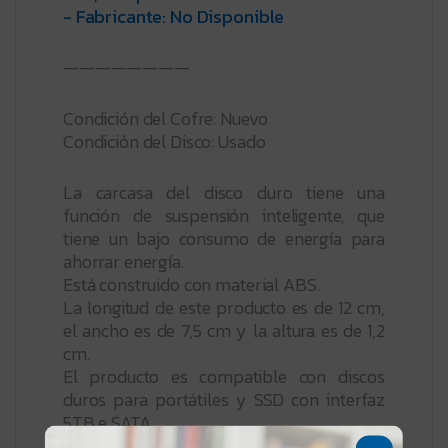
- Fabricante: No Disponible
————————
Condición del Cofre: Nuevo
Condición del Disco: Usado
La carcasa del disco duro tiene una
función de suspensión inteligente, que
tiene un bajo consumo de energía para
ahorrar energía.
Está construido con material ABS.
La longitud de este producto es de 12 cm,
el ancho es de 7,5 cm y la altura es de 1,2
cm.
El producto es compatible con discos
duros para portátiles y SSD con interfaz
5TB e SATA.