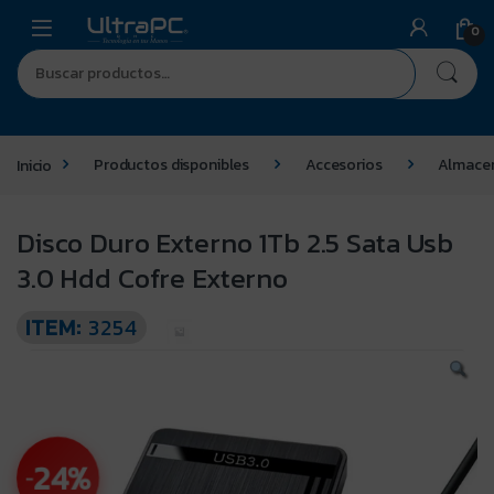
0
Inicio
Productos disponibles
Accesorios
Almace
Disco Duro Externo 1Tb 2.5 Sata Usb
3.0 Hdd Cofre Externo
ITEM:
3254
24%
-