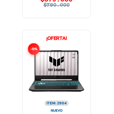
$790.000
¡OFERTA!
-13%
ITEM: 2904
NUEVO