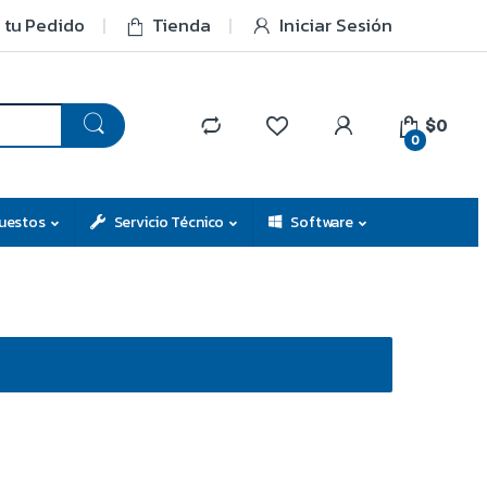
 tu Pedido
Tienda
Iniciar Sesión
$0
0
uestos
Servicio Técnico
Software