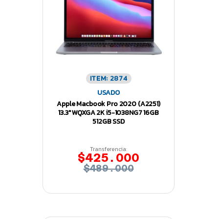
ITEM: 2874
USADO
Apple Macbook Pro 2020 (A2251)
13.3″ WQXGA 2K i5-1038NG7 16GB
512GB SSD
Transferencia:
$425.000
$489.000