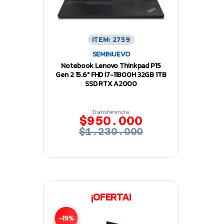
ITEM: 2759
SEMINUEVO
Notebook Lenovo Thinkpad P15
Gen 2 15.6″ FHD i7-11800H 32GB 1TB
SSD RTX A2000
Transferencia:
$950.000
$1.230.000
¡OFERTA!
-19%