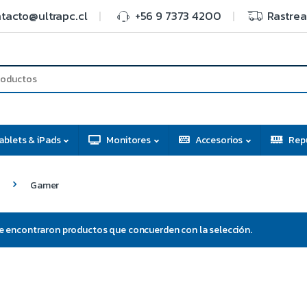
tacto@ultrapc.cl
+56 9 7373 4200
Rastrea
ablets & iPads
Monitores
Accesorios
Rep
Gamer
e encontraron productos que concuerden con la selección.