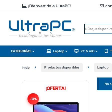
¡Bienvenido a UltraPC!
con
R
D
C
H
CATEGORÍAS
Laptop
PC & AIO
T
Inicio
Productos disponibles
Laptop
No s
¡OFERTA!
-13%