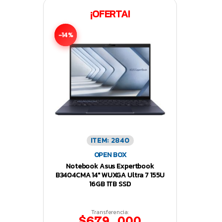
¡OFERTA!
-14%
ITEM: 2840
OPEN BOX
Notebook Asus Expertbook
B3404CMA 14″ WUXGA Ultra 7 155U
16GB 1TB SSD
Transferencia:
$679.000