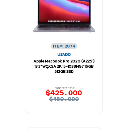
ITEM: 2874
USADO
Apple Macbook Pro 2020 (A2251)
13.3″ WQXGA 2K i5-1038NG7 16GB
512GB SSD
Transferencia:
$425.000
$489.000