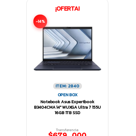
¡OFERTA!
-14%
ITEM: 2840
OPEN BOX
Notebook Asus Expertbook
B3404CMA 14″ WUXGA Ultra 7 155U
16GB 1TB SSD
Transferencia:
$679.000