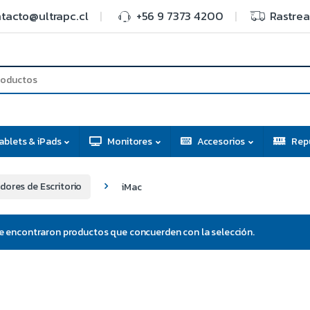
tacto@ultrapc.cl
+56 9 7373 4200
Rastrea
ablets & iPads
Monitores
Accesorios
Rep
ores de Escritorio
iMac
e encontraron productos que concuerden con la selección.