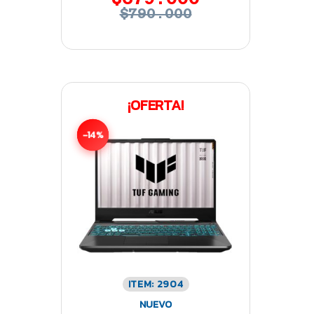
$790.000
¡OFERTA!
-14%
ITEM: 2904
NUEVO