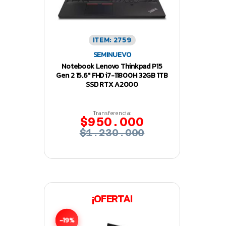
ITEM: 2759
SEMINUEVO
Notebook Lenovo Thinkpad P15
Gen 2 15.6″ FHD i7-11800H 32GB 1TB
SSD RTX A2000
Transferencia:
$950.000
$1.230.000
¡OFERTA!
-19%