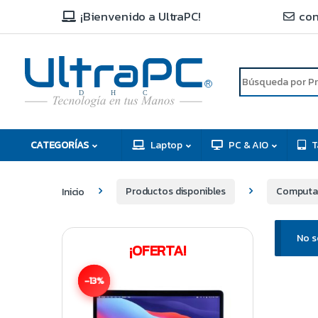
¡Bienvenido a UltraPC!
con
R
D
C
H
CATEGORÍAS
Laptop
PC & AIO
T
Inicio
Productos disponibles
Computad
No s
¡OFERTA!
-13%