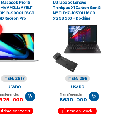
 Macbook Pro 16
Ultrabook Lenovo
(MVVM2LL/A) 16.1″
Thinkpad X1 Carbon Gen 8
3K i9-9880H 16GB
14″ FHD i7-10510U 16GB
SD Radeon Pro
512GB SSD + Docking
0M
%
ITEM: 2917
ITEM: 298
USADO
USADO
ansferencia:
Transferencia:
529.000
$630.000
¡Último en Stock!
¡Último en Stock!