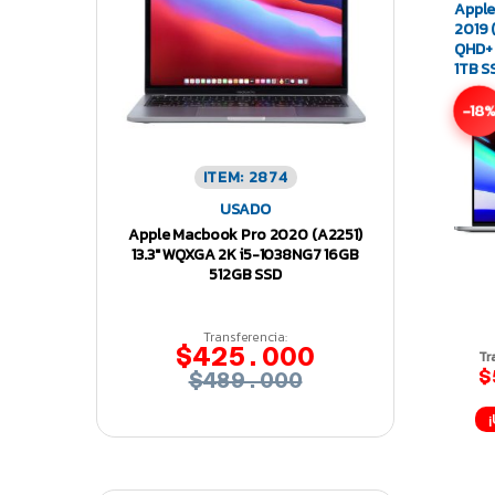
Apple
2019 
QHD+ 
1TB S
550
-18
ITEM: 2874
USADO
Apple Macbook Pro 2020 (A2251)
13.3″ WQXGA 2K i5-1038NG7 16GB
512GB SSD
Transferencia:
$425.000
Tr
$
$489.000