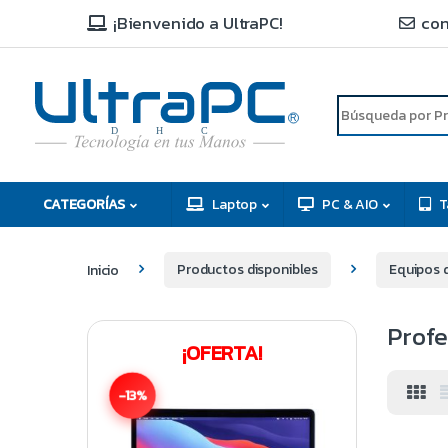
¡Bienvenido a UltraPC!
con
R
D
C
H
CATEGORÍAS
Laptop
PC & AIO
T
Inicio
Productos disponibles
Equipos 
Profe
¡OFERTA!
-13%