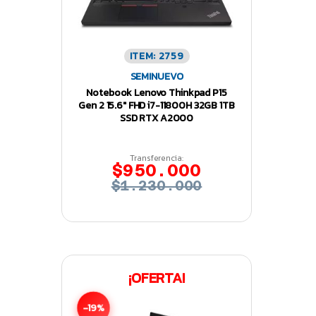
ITEM: 2759
SEMINUEVO
Notebook Lenovo Thinkpad P15
Gen 2 15.6″ FHD i7-11800H 32GB 1TB
SSD RTX A2000
Transferencia:
$950.000
$1.230.000
¡OFERTA!
-19%