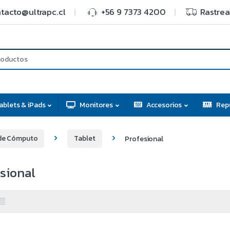
tacto@ultrapc.cl
+56 9 7373 4200
Rastrea
ablets & iPads
Monitores
Accesorios
Rep
de Cómputo
Tablet
Profesional
sional