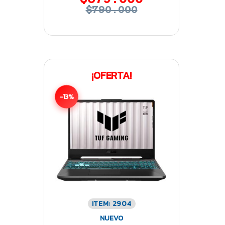
$790.000
¡OFERTA!
-13%
ITEM: 2904
NUEVO