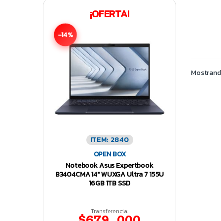
¡OFERTA!
-14%
Mostrando
ITEM: 2840
OPEN BOX
Notebook Asus Expertbook
B3404CMA 14″ WUXGA Ultra 7 155U
16GB 1TB SSD
Transferencia:
$679.000