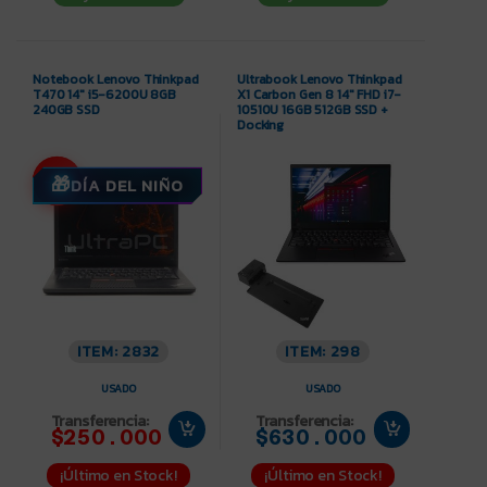
Notebook Lenovo Thinkpad
Ultrabook Lenovo Thinkpad
T470 14″ i5-6200U 8GB
X1 Carbon Gen 8 14″ FHD i7-
240GB SSD
10510U 16GB 512GB SSD +
Docking
-7%
DÍA DEL NIÑO
ITEM: 2832
ITEM: 298
USADO
USADO
Transferencia:
Transferencia:
$250.000
$630.000
¡Último en Stock!
¡Último en Stock!