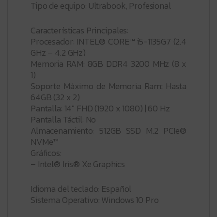
Tipo de equipo: Ultrabook, Profesional
Características Principales:
Procesador: INTEL® CORE™ i5-1135G7 (2.4
GHz – 4.2 GHz)
Memoria RAM: 8GB DDR4 3200 MHz (8 x
1)
Soporte Máximo de Memoria Ram: Hasta
64GB (32 x 2)
Pantalla: 14″ FHD (1920 x 1080) | 60 Hz
Pantalla Táctil: No
Almacenamiento: 512GB SSD M.2 PCIe®
NVMe™
Gráficos:
– Intel® Iris® Xe Graphics
Idioma del teclado: Español
Sistema Operativo: Windows 10 Pro