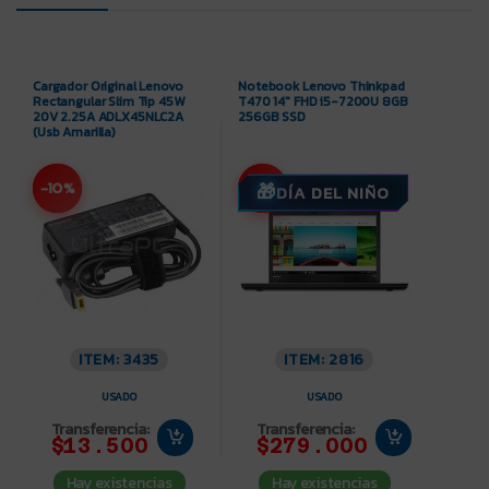
Cargador Original Lenovo
Notebook Lenovo Thinkpad
Rectangular Slim Tip 45W
T470 14″ FHD i5-7200U 8GB
20V 2.25A ADLX45NLC2A
256GB SSD
(Usb Amarilla)
-10%
-11%
DÍA DEL NIÑO
ITEM: 3435
ITEM: 2816
USADO
USADO
Transferencia:
Transferencia:
$13.500
$279.000
Hay existencias
Hay existencias