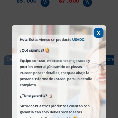
$5.000
$7.000
X
Hola!
Estás viendo un producto
USADO
.
¿Qué significa?
Descripción
Informe de Estado
Especificaciones
Equipo con uso, en ocasiones mejorados y
podrían tener algún cambio de piezas.
Pueden poseer detalles, chequea abajo la
pestaña 'Informe de Estado' para un detalle
Lenovo Thinkpad Thinkpad
completo.
L14 GEN 2
¿Tiene garantía?
Sí! todos nuestros productos cuentan con
¡Hola! Si me lees no te quedarán dudas:
garantía, tan sólo debes revisar estas