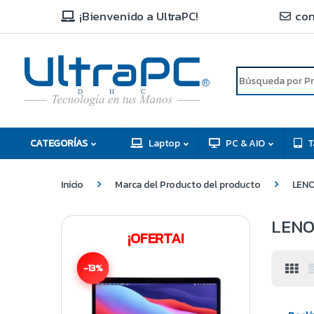
¡Bienvenido a UltraPC!
con
R
D
C
H
CATEGORÍAS
Laptop
PC & AIO
T
Inicio
Marca del Producto del producto
LEN
LENO
¡OFERTA!
-13%