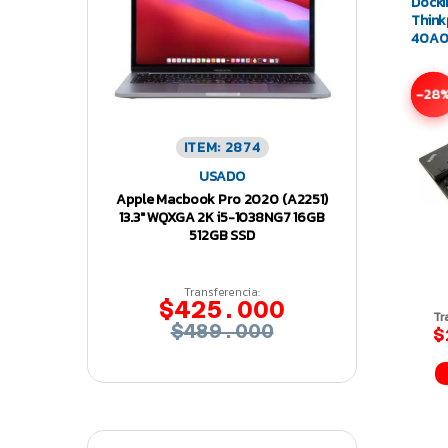
Docki
Think
40A0
-28
ITEM: 2874
USADO
Apple Macbook Pro 2020 (A2251)
13.3″ WQXGA 2K i5-1038NG7 16GB
512GB SSD
Transferencia:
$425.000
Tr
$489.000
$