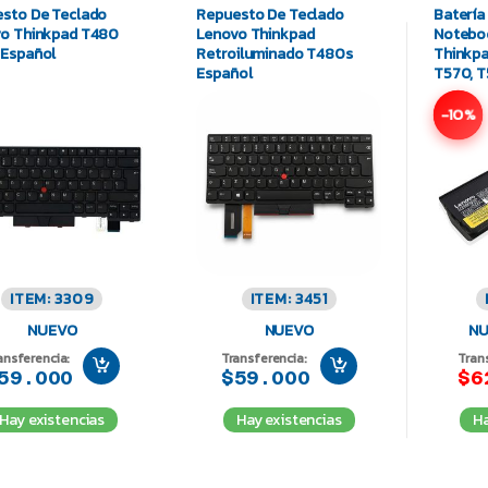
sto De Teclado
Repuesto De Teclado
Batería 
o Thinkpad T480
Lenovo Thinkpad
Notebo
Español
Retroiluminado T480s
Thinkpa
Español
T570, T
01AV42
-10%
ITEM: 3309
ITEM: 3451
NUEVO
NUEVO
NU
ansferencia:
Transferencia:
Tran
59.000
$59.000
$6
Hay existencias
Hay existencias
Ha