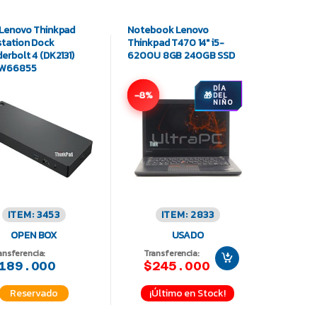
Lenovo Thinkpad
Notebook Lenovo
tation Dock
Thinkpad T470 14″ i5-
erbolt 4 (DK2131)
6200U 8GB 240GB SSD
W66855
DÍA
-8%
DEL
NIÑO
ITEM: 3453
ITEM: 2833
OPEN BOX
USADO
ansferencia:
Transferencia:
189.000
$245.000
¡Último en Stock!