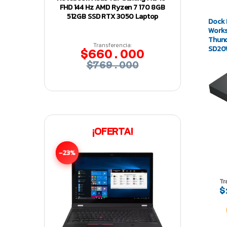
FHD 144 Hz AMD Ryzen 7 170 8GB
512GB SSD RTX 3050 Laptop
Dock 
Works
Thund
Transferencia:
SD20
$660.000
$769.000
¡OFERTA!
-23%
Tr
$