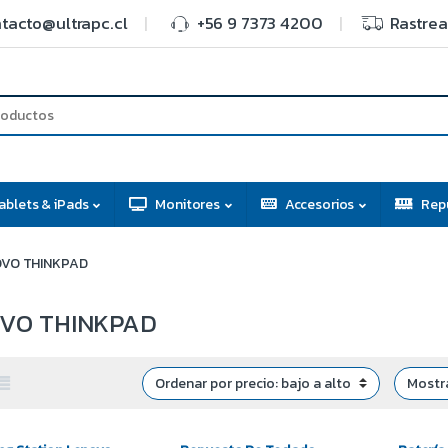
tacto@ultrapc.cl
+56 9 7373 4200
Rastrea
ablets & iPads
Monitores
Accesorios
Rep
OVO THINKPAD
VO THINKPAD