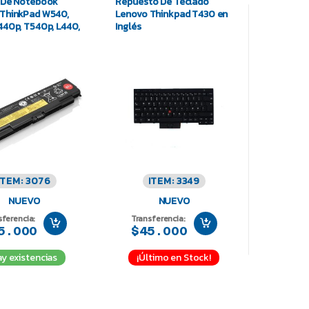
 De Notebook
Repuesto De Teclado
 ThinkPad W540,
Lenovo Thinkpad T430 en
440p, T540p, L440,
Inglés
ITEM: 3076
ITEM: 3349
NUEVO
NUEVO
sferencia:
Transferencia:
5.000
$45.000
y existencias
¡Último en Stock!