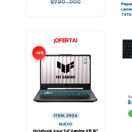
$790.000
Repue
Lenov
T470 
¡OFERTA!
-14%
Tr
$
ITEM: 2904
NUEVO
Notebook Asus Tuf Gaming A15 16″