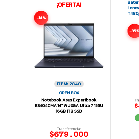
Bater
¡OFERTA!
Lenov
T480,
-14%
-35
ITEM: 2840
OPEN BOX
Notebook Asus Expertbook
Tr
B3404CMA 14″ WUXGA Ultra 7 155U
$
16GB 1TB SSD
Transferencia:
$679.000