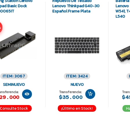
ng Station Lenovo
Repuesto De Teclado
Batería
pad Basic Dock
Lenovo Thinkpad G40-30
Lenovo
0065IT
Español Frame Plata
W541, T
L540
%
ITEM: 3067
ITEM: 3424
SEMINUEVO
NUEVO
ansferencia:
Transferencia:
Tran
29.000
$35.000
$4
Consulte Stock
¡Último en Stock!
Ha