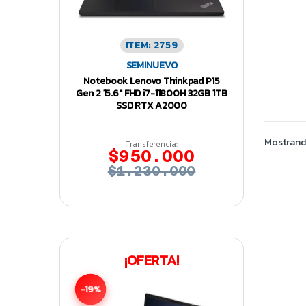
ITEM: 2759
SEMINUEVO
Notebook Lenovo Thinkpad P15
Gen 2 15.6″ FHD i7-11800H 32GB 1TB
SSD RTX A2000
Mostrando
Transferencia:
$950.000
$1.230.000
¡OFERTA!
-19%