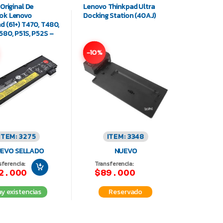
Original De
Lenovo Thinkpad Ultra
ok Lenovo
Docking Station (40AJ)
d (61+) T470, T480,
580, P51S, P52S –
5 / SB10K97582
-10%
ITEM: 3275
ITEM: 3348
EVO SELLADO
NUEVO
sferencia:
Transferencia:
2.000
$89.000
y existencias