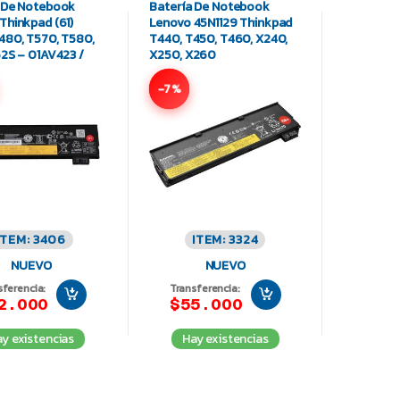
 De Notebook
Batería De Notebook
Thinkpad (61)
Lenovo 45N1129 Thinkpad
480, T570, T580,
T440, T450, T460, X240,
52S – 01AV423 /
X250, X260
7581
-7%
ITEM: 3406
ITEM: 3324
NUEVO
NUEVO
sferencia:
Transferencia:
2.000
$55.000
y existencias
Hay existencias