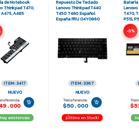
ía de Notebook
Repuesto De Teclado
Batería
o Thinkpad T470,
Lenovo Thinkpad T440
Lenovo 
 A475, A485
T450 T460 Español
T470, T
España FRU 04Y0860
P51S, P
SB10K9
%
-5%
ITEM: 3417
ITEM: 3367
NUEVO
NUEVO
ansferencia:
Transferencia:
Tran
49.000
$50.000
$5
Hay existencias
¡Último en Stock!
Ha