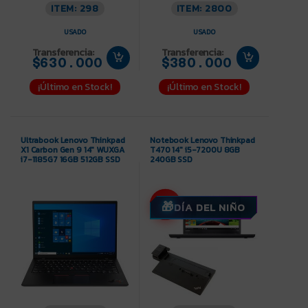
ITEM: 298
ITEM: 2800
USADO
USADO
Transferencia:
Transferencia:
$630.000
$380.000
¡Último en Stock!
¡Último en Stock!
Ultrabook Lenovo Thinkpad
Notebook Lenovo Thinkpad
X1 Carbon Gen 9 14″ WUXGA
T470 14″ i5-7200U 8GB
i7-1185G7 16GB 512GB SSD
240GB SSD
-3%
DÍA DEL NIÑO