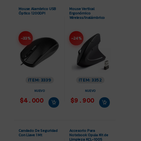
Mouse Alambrico USB
Mouse Vertical
Óptico 1200DPI
Ergonómico
Wireless/Inalámbrico
-33%
-24%
ITEM: 3339
ITEM: 3352
NUEVO
NUEVO
$4.000
$9.900
Candado De Seguridad
Accesorio Para
Con Llave 1 Mt
Notebook Opula Kit de
Limpieza KCL-1005