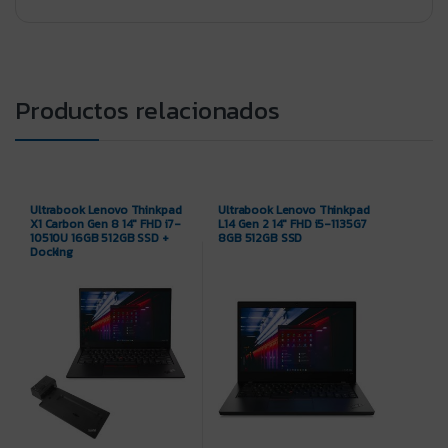
Productos relacionados
Ultrabook Lenovo Thinkpad
Ultrabook Lenovo Thinkpad
X1 Carbon Gen 8 14″ FHD i7-
L14 Gen 2 14″ FHD i5-1135G7
10510U 16GB 512GB SSD +
8GB 512GB SSD
Docking