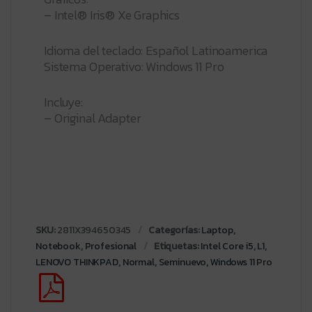
– Intel® Iris® Xe Graphics
Idioma del teclado: Español Latinoamerica
Sistema Operativo: Windows 11 Pro
Incluye:
– Original Adapter
SKU:
2811X394650345
Categorías:
Laptop
,
Notebook
,
Profesional
Etiquetas:
Intel Core i5
,
L1
,
LENOVO THINKPAD
,
Normal
,
Seminuevo
,
Windows 11 Pro