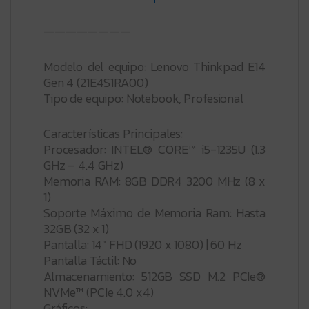
————————
Modelo del equipo: Lenovo Thinkpad E14
Gen 4 (21E4S1RA00)
Tipo de equipo: Notebook, Profesional
Características Principales:
Procesador: INTEL® CORE™ i5-1235U (1.3
GHz – 4.4 GHz)
Memoria RAM: 8GB DDR4 3200 MHz (8 x
1)
Soporte Máximo de Memoria Ram: Hasta
32GB (32 x 1)
Pantalla: 14″ FHD (1920 x 1080) | 60 Hz
Pantalla Táctil: No
Almacenamiento: 512GB SSD M.2 PCIe®
NVMe™ (PCIe 4.0 x4)
Gráficos: