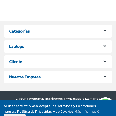
Categorías
Laptops
Cliente
Nuestra Empresa
¿Alguna pregunta? Escríbenos a Whatsapp o Llámanos
UltraPC +56 9 7373 4200
Al usar este sitio web, acepta los Términos y Condiciones,
nuestra Política de Privacidad y de Cookies
Más información