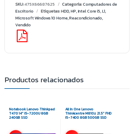
SKU:
475X66687625
Categoría:
Computadores de
Escritorio
Etiquetas:
HDD
,
HP
,
Intel Core i5
,
L1
,
Microsoft Windows 10 Home
,
Reacondicionado
,
Vendido
Productos relacionados
Notebook Lenovo Thinkpad
All in One Lenovo
T470 14″ i5-7200U 8GB
Thinkcentre M810z 21.5″ FHD
240GB SSD
i5-7400 8GB 500GB SSD