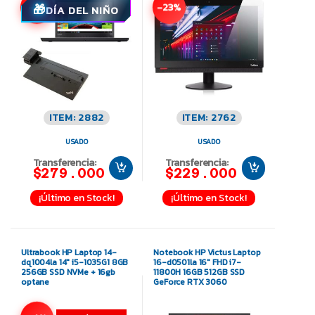
-3%
-23%
DÍA DEL NIÑO
ITEM: 2882
ITEM: 2762
USADO
USADO
Transferencia:
Transferencia:
$279.000
$229.000
¡Último en Stock!
¡Último en Stock!
Ultrabook HP Laptop 14-
Notebook HP Victus Laptop
dq1004la 14″ i5-1035G1 8GB
16-d0501la 16″ FHD i7-
256GB SSD NVMe + 16gb
11800H 16GB 512GB SSD
optane
GeForce RTX 3060