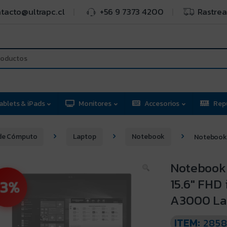
tacto@ultrapc.cl
+56 9 7373 4200
Rastrea
ablets & iPads
Monitores
Accesorios
Rep
de Cómputo
Laptop
Notebook
Notebook 
Notebook 
15.6″ FHD
3%
A3000 La
ITEM:
285