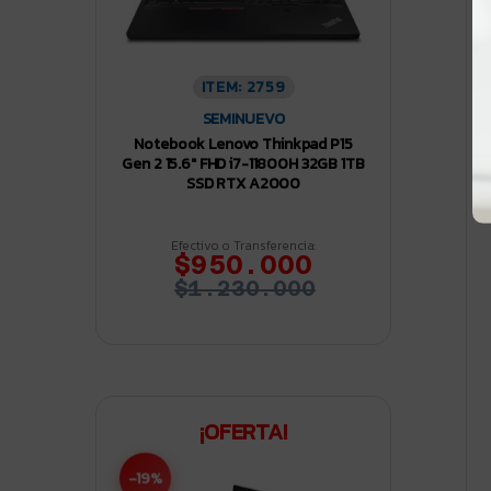
ITEM: 2759
SEMINUEVO
Notebook Lenovo Thinkpad P15
Gen 2 15.6″ FHD i7-11800H 32GB 1TB
SSD RTX A2000
Efectivo o Transferencia:
$950.000
$1.230.000
¡OFERTA!
-19%