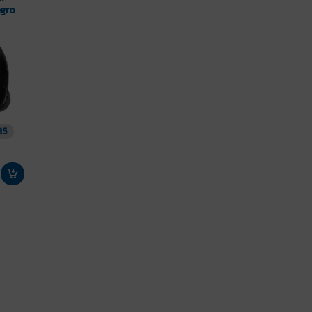
egro
35