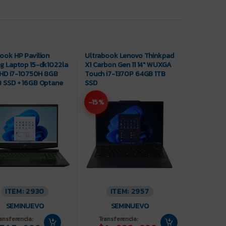
ook HP Pavilion
Ultrabook Lenovo Thinkpad
g Laptop 15-dk1022la
X1 Carbon Gen 11 14″ WUXGA
 FHD i7-10750H 8GB
Touch i7-1370P 64GB 1TB
 SSD + 16GB Optane
SSD
ce GTX 1650
-15%
ITEM: 2930
ITEM: 2957
SEMINUEVO
SEMINUEVO
ansferencia:
Transferencia: