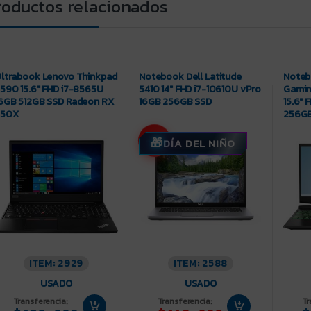
roductos relacionados
ltrabook Lenovo Thinkpad
Notebook Dell Latitude
Noteb
590 15.6″ FHD i7-8565U
5410 14″ FHD i7-10610U vPro
Gamin
6GB 512GB SSD Radeon RX
16GB 256GB SSD
15.6″
550X
256GB
GeFor
-7%
DÍA DEL NIÑO
ITEM: 2929
ITEM: 2588
USADO
USADO
Transferencia:
Transferencia:
Tr