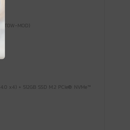
RS4VT0W-MOD)
z)
 4.0 x4) + 512GB SSD M.2 PCIe® NVMe™