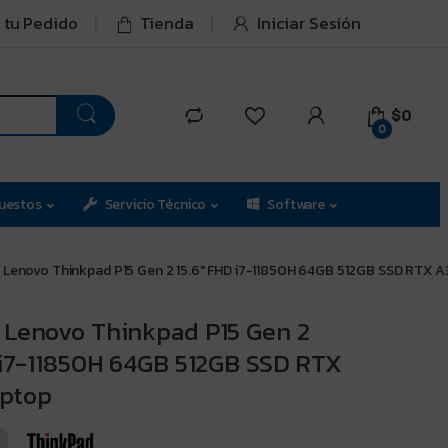
 tu Pedido
Tienda
Iniciar Sesión
$0
0
uestos
Servicio Técnico
Software
Lenovo Thinkpad P15 Gen 2 15.6″ FHD i7-11850H 64GB 512GB SSD RTX 
Lenovo Thinkpad P15 Gen 2
 i7-11850H 64GB 512GB SSD RTX
ptop
8