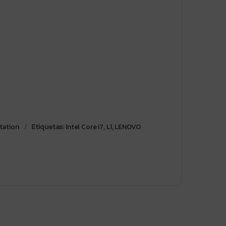
tation
Etiquetas:
Intel Core i7
,
L1
,
LENOVO