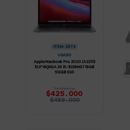
ITEM: 2874
USADO
Apple Macbook Pro 2020 (A2251)
13.3″ WQXGA 2K i5-1038NG7 16GB
512GB SSD
Transferencia:
$425.000
$489.000