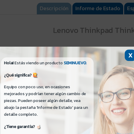
Descripción
Informe de Estado
Es
Lenovo Thinkpad Think
¡Hola! Si me lees no te quedarán dudas:
X
- Para información detallada haz clic en la pestaña
Espe
Hola!
Estás viendo un producto
SEMINUEVO
.
- Para mayor información de detalles estéticos del pr
Estado
.
¿Qué significa?
Condición: Seminuevo - Excelente Estado
Equipo con poco uso, en ocasiones
Condición de la Caja: No Posee
mejorados y podrían tener algún cambio de
piezas. Pueden poseer algún detalle, vea
abajo la pestaña 'Informe de Estado' para un
Garantía:
detalle completo.
- 180 Días por Servicio Técnico, 90 Días Cargador, 3
(Cambio de Equipo).
¿Tiene garantía?
- Fabricante: No Disponible