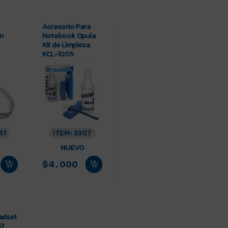
Accesorio Para
on
Notebook Opula
Kit de Limpieza
KCL-1005
61
ITEM: 3307
NUEVO
$4.000
adset
47