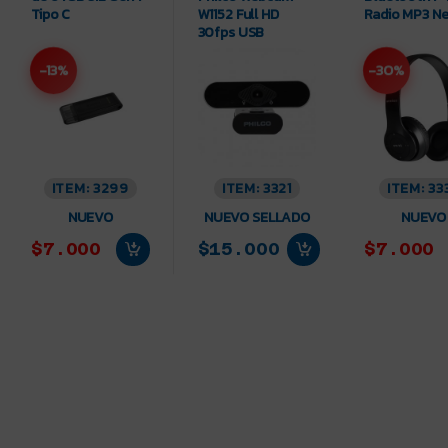
Tipo C
W1152 Full HD
Radio MP3 N
30fps USB
-13%
-30%
ITEM: 3299
ITEM: 3321
ITEM: 33
NUEVO
NUEVO SELLADO
NUEVO
$7.000
$15.000
$7.000