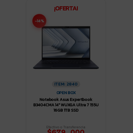
¡OFERTA!
-14%
ITEM: 2840
OPEN BOX
Notebook Asus Expertbook
B3404CMA 14″ WUXGA Ultra 7 155U
16GB 1TB SSD
Efectivo o Transferencia:
$679.000