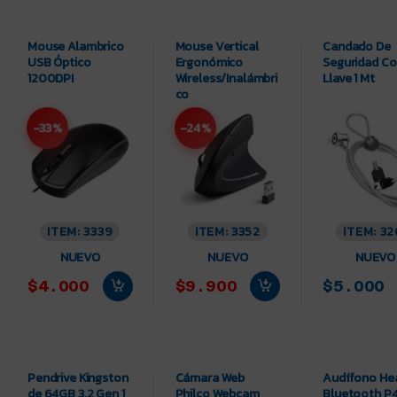
Mouse Alambrico
Mouse Vertical
Candado De
USB Óptico
Ergonómico
Seguridad C
1200DPI
Wireless/Inalámbri
Llave 1 Mt
co
-33%
-24%
ITEM: 3339
ITEM: 3352
ITEM: 32
NUEVO
NUEVO
NUEVO
$4.000
$9.900
$5.000
Pendrive Kingston
Cámara Web
Audífono He
de 64GB 3.2 Gen 1
Philco Webcam
Bluetooth P