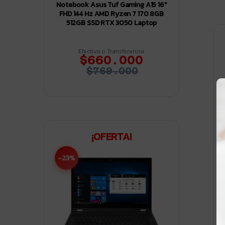
Notebook Asus Tuf Gaming A15 16″
FHD 144 Hz AMD Ryzen 7 170 8GB
512GB SSD RTX 3050 Laptop
Efectivo o Transferencia:
$660.000
$769.000
¡OFERTA!
-23%