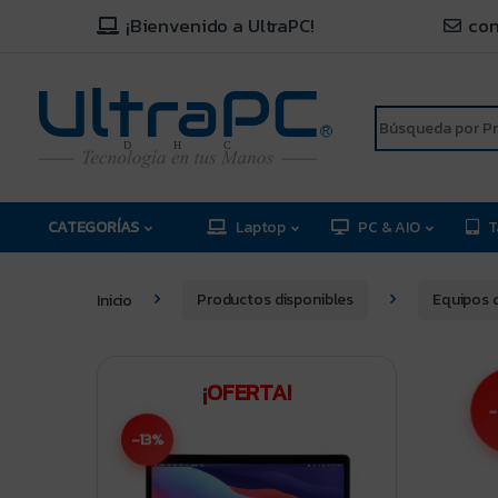
¡Bienvenido a UltraPC!
con
R
D
C
H
CATEGORÍAS
Laptop
PC & AIO
T
Inicio
Productos disponibles
Equipos 
¡OFERTA!
-
-13%