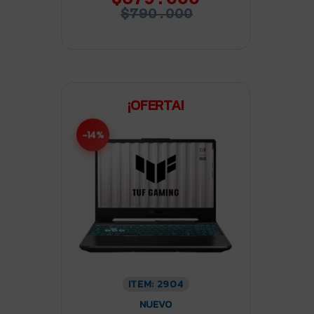
$790.000
¡OFERTA!
-14%
ITEM: 2904
NUEVO