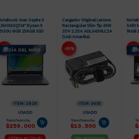
otebook Acer Aspire 3
Cargador Original Lenovo
Noteb
314 N20Q1 14″ Ryzen 5
Rectangular Slim Tip 45W
5410 1
500U 8GB 256GB SSD
20V 2.25A ADLX45NLC2A
16GB 
(Usb Amarilla)
-11%
-10%
-7%
DÍA DEL NIÑO
ITEM: 2828
ITEM: 3435
USADO
USADO
Transferencia:
Transferencia:
Tr
$259.000
$13.500
$
¡Último en Stock!
Hay existencias