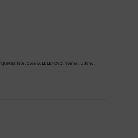
tiquetas:
Intel Core i5
,
L1
,
LENOVO
,
Normal
,
Ultimo
,