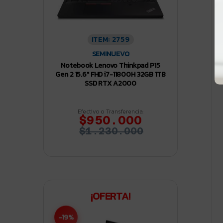
ITEM: 2759
SEMINUEVO
Notebook Lenovo Thinkpad P15
Gen 2 15.6″ FHD i7-11800H 32GB 1TB
SSD RTX A2000
Efectivo o Transferencia:
$950.000
$1.230.000
¡OFERTA!
-19%