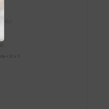
1CBCL)
z)
a + 32 x 1)