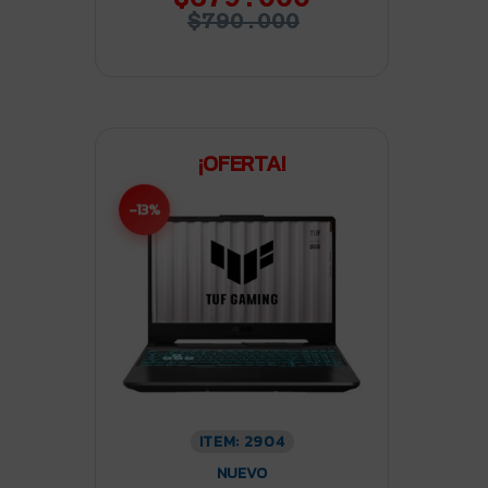
$790.000
¡OFERTA!
-13%
ITEM: 2904
NUEVO