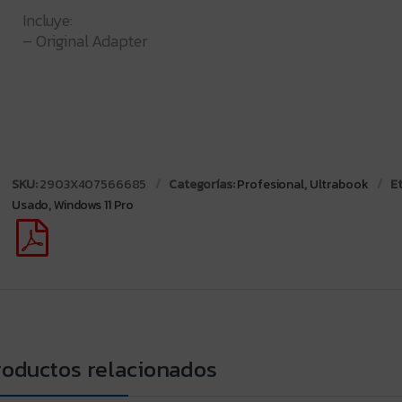
Incluye:
– Original Adapter
SKU:
2903X407566685
Categorías:
Profesional
,
Ultrabook
E
Usado
,
Windows 11 Pro
roductos relacionados