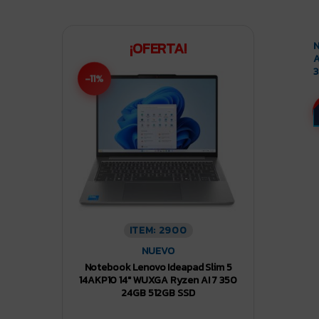
¡OFERTA!
N
A
3
-11%
ITEM: 2900
NUEVO
Notebook Lenovo Ideapad Slim 5
14AKP10 14″ WUXGA Ryzen AI 7 350
24GB 512GB SSD