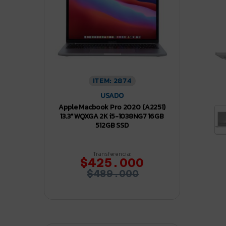
ITEM: 2874
USADO
Apple Macbook Pro 2020 (A2251)
13.3″ WQXGA 2K i5-1038NG7 16GB
512GB SSD
Transferencia:
$425.000
$489.000