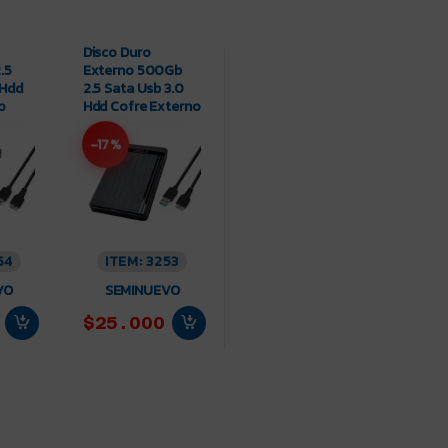
Disco Duro
.5
Externo 500Gb
 Hdd
2.5 Sata Usb 3.0
o
Hdd Cofre Externo
-17%
54
ITEM: 3253
VO
SEMINUEVO
$25.000