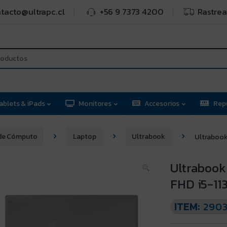
tacto@ultrapc.cl
+56 9 7373 4200
Rastrea
ablets & iPads
Monitores
Accesorios
Rep
de Cómputo
Laptop
Ultrabook
Ultrabook
Ultrabook
FHD i5-11
ITEM:
290