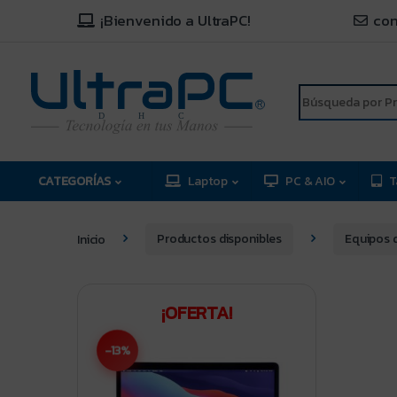
¡Bienvenido a UltraPC!
con
R
D
C
H
CATEGORÍAS
Laptop
PC & AIO
T
Inicio
Productos disponibles
Equipos 
¡OFERTA!
-13%