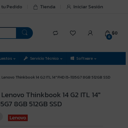
 tu Pedido
Tienda
Iniciar Sesión
$0
0
uestos
Servicio Técnico
Software
 Lenovo Thinkbook 14 G2 ITL 14″ FHD i5-1135G7 8GB 512GB SSD
 Lenovo Thinkbook 14 G2 ITL 14″
35G7 8GB 512GB SSD
3