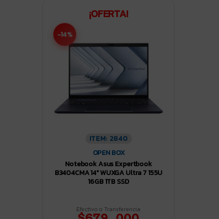
¡OFERTA!
-14%
ITEM: 2840
OPEN BOX
Notebook Asus Expertbook
B3404CMA 14″ WUXGA Ultra 7 155U
16GB 1TB SSD
Efectivo o Transferencia:
$679.000