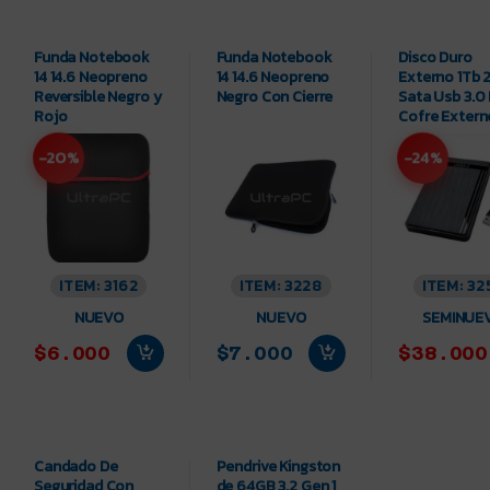
Funda Notebook
Funda Notebook
Disco Duro
14 14.6 Neopreno
14 14.6 Neopreno
Externo 1Tb 2
Reversible Negro y
Negro Con Cierre
Sata Usb 3.0
Rojo
Cofre Extern
-20%
-24%
ITEM: 3162
ITEM: 3228
ITEM: 32
NUEVO
NUEVO
SEMINUE
$6.000
$7.000
$38.000
Candado De
Pendrive Kingston
Seguridad Con
de 64GB 3.2 Gen 1