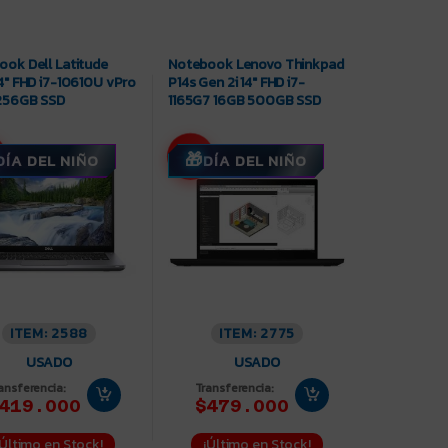
ook Dell Latitude
Notebook Lenovo Thinkpad
4″ FHD i7-10610U vPro
P14s Gen 2i 14″ FHD i7-
256GB SSD
1165G7 16GB 500GB SSD
-17%
DÍA DEL NIÑO
DÍA DEL NIÑO
ITEM: 2588
ITEM: 2775
USADO
USADO
ansferencia:
Transferencia:
419.000
$479.000
¡Último en Stock!
¡Último en Stock!