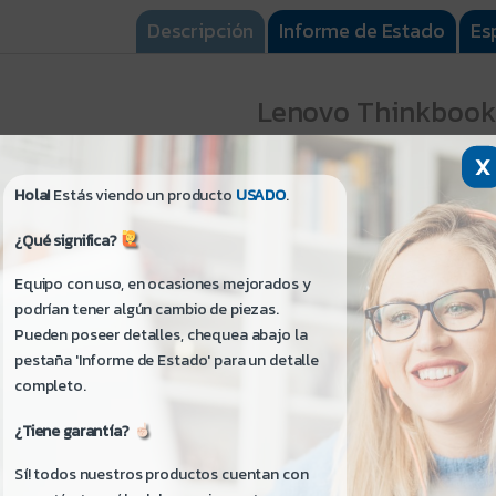
Descripción
Informe de Estado
Es
Lenovo Thinkbook 
X
¡Hola! Si me lees no te quedarán dudas:
Hola!
Estás viendo un producto
USADO
.
- Para información detallada haz clic en la pestaña
Espe
- Para mayor información de detalles estéticos del pr
¿Qué significa?
Estado
.
Equipo con uso, en ocasiones mejorados y
podrían tener algún cambio de piezas.
Condición: Usado - Buen Estado
Pueden poseer detalles, chequea abajo la
Condición de la Caja: No Posee
pestaña 'Informe de Estado' para un detalle
completo.
Garantía:
- 180 Días por Servicio Técnico, 90 Días Cargador, 3
¿Tiene garantía?
(Cambio de Equipo).
Sí! todos nuestros productos cuentan con
- Fabricante: No Disponible