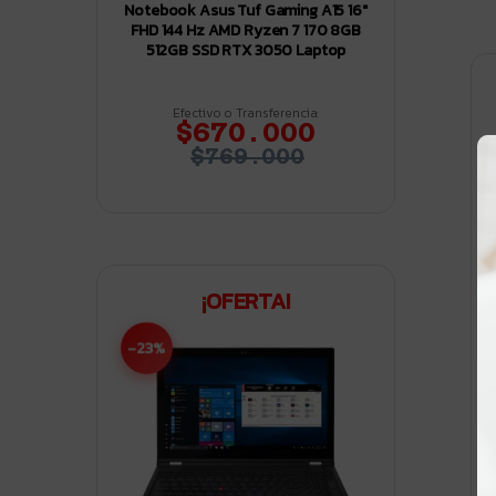
Notebook Asus Tuf Gaming A15 16″
FHD 144 Hz AMD Ryzen 7 170 8GB
512GB SSD RTX 3050 Laptop
Efectivo o Transferencia:
$670.000
$769.000
¡OFERTA!
-23%