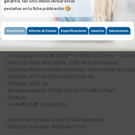
garantía, tan sólo debes revisar estas
pestañas en la ficha publicación
:
————————
Modelo del equipo: Lenovo Thinkbook 14 G2 Itl (20VD0
Tipo de equipo: Ultrabook, Profesional
Características Principales:
Procesador: INTEL® CORE™ i5-1135G7 (2.4 GHz – 4.2 GH
Memoria RAM: 8GB DDR4 3200 MHz (8 Soldada)
Soporte Máximo de Memoria Ram: Hasta 40GB (8 Soldad
Pantalla: 14″ FHD (1920 x 1080) | 60 Hz
Pantalla Táctil: No
Almacenamiento: 512GB SSD M.2 PCIe® NVMe™
Gráficos:
– Intel® Iris® Xe Graphics
Idioma del teclado: Español Latinoamerica
Sistema Operativo: Windows 11 Pro