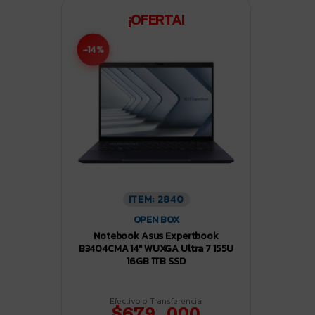
¡OFERTA!
-14%
ITEM: 2840
OPEN BOX
Notebook Asus Expertbook
B3404CMA 14″ WUXGA Ultra 7 155U
16GB 1TB SSD
Efectivo o Transferencia:
$679.000