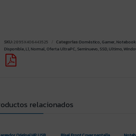
SKU:
2895X406443525
Categorías:
Doméstico
,
Gamer
,
Notebook
Disponible
,
L1
,
Normal
,
Oferta UltraPC
,
Seminuevo
,
SSD
,
Ultimo
,
Windo
roductos relacionados
argador Original HP USB
Bisel Front Cover pantalla
Noteb