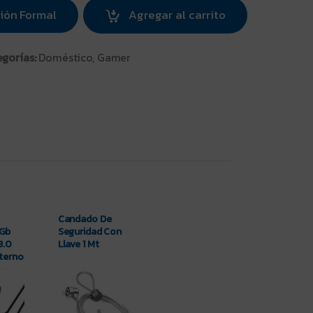
ión Formal
Agregar al carrito
egorías:
Doméstico, Gamer
Candado De
0Gb
Seguridad Con
3.0
Llave 1 Mt
terno