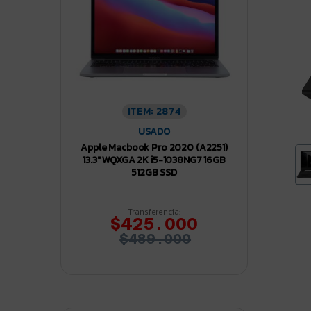
ITEM: 2874
USADO
Apple Macbook Pro 2020 (A2251)
13.3″ WQXGA 2K i5-1038NG7 16GB
512GB SSD
Transferencia:
$425.000
$489.000