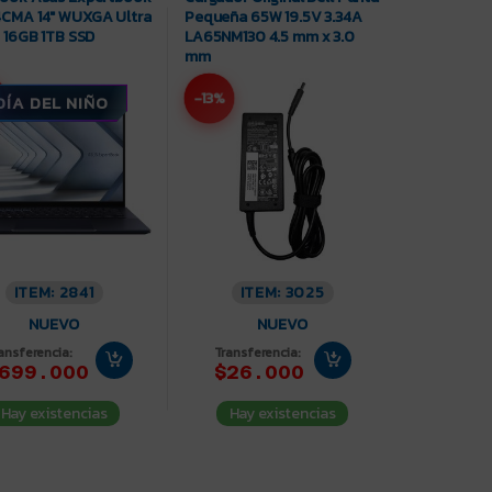
CMA 14″ WUXGA Ultra
Pequeña 65W 19.5V 3.34A
 16GB 1TB SSD
LA65NM130 4.5 mm x 3.0
mm
-13%
DÍA DEL NIÑO
ITEM: 2841
ITEM: 3025
NUEVO
NUEVO
ansferencia:
Transferencia:
699.000
$26.000
Hay existencias
Hay existencias