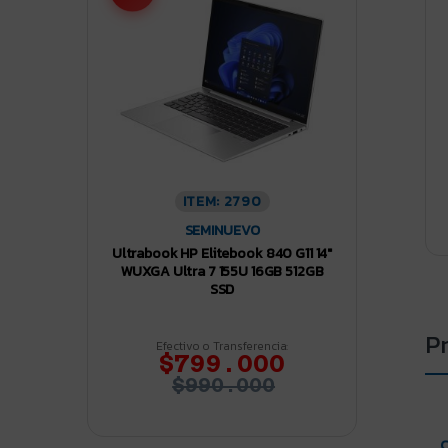
ITEM: 2790
SEMINUEVO
Ultrabook HP Elitebook 840 G11 14″
WUXGA Ultra 7 155U 16GB 512GB
SSD
P
Efectivo o Transferencia:
$799.000
$990.000
C