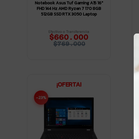
Notebook Asus Tuf Gaming A15 16″
FHD 144 Hz AMD Ryzen 7 170 8GB
512GB SSD RTX 3050 Laptop
Efectivo o Transferencia:
$660.000
$769.000
¡OFERTA!
-23%