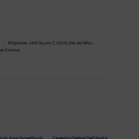
Etiquetas:
AMD Ryzen 7
,
ASUS
,
Día del Niño
,
ws 11 Home
ook Asus Expertbook
Cargador Original Dell Punta