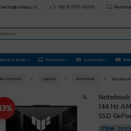
tacto@ultrapc.cl
+56 9 7373 4200
Rastrea
ablets & iPads
Monitores
Accesorios
Rep
de Cómputo
Laptop
Notebook
Notebook 
Notebook 
144 Hz A
13%
SSD GeFo
ITEM:
289