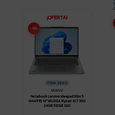
T
C
¡OFERTA!
-11%
ITEM: 2900
NUEVO
Notebook Lenovo Ideapad Slim 5
14AKP10 14″ WUXGA Ryzen AI 7 350
24GB 512GB SSD