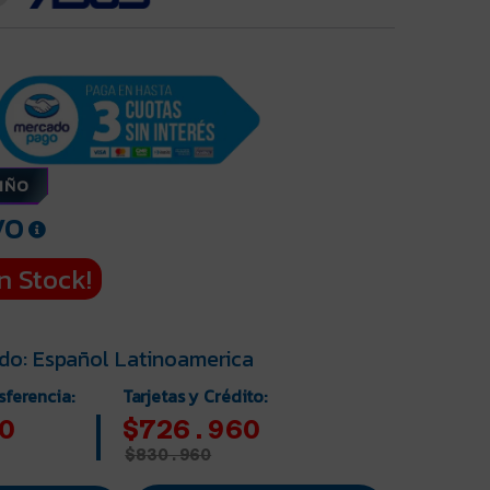
NIÑO
VO
n Stock!
do: Español Latinoamerica
sferencia:
Tarjetas y Crédito:
0
$726.960
$
830.960