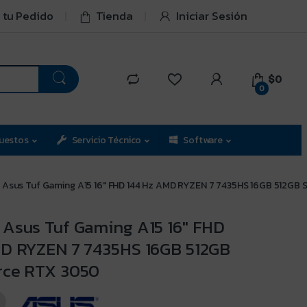
 tu Pedido
Tienda
Iniciar Sesión
$0
0
uestos
Servicio Técnico
Software
Asus Tuf Gaming A15 16″ FHD 144 Hz AMD RYZEN 7 7435HS 16GB 512GB
Asus Tuf Gaming A15 16″ FHD
MD RYZEN 7 7435HS 16GB 512GB
rce RTX 3050
5