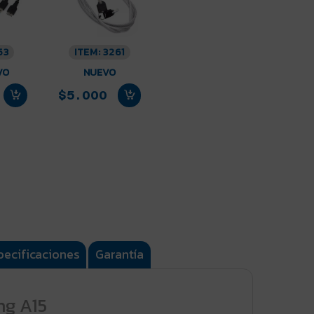
53
ITEM: 3261
VO
NUEVO
$5.000
pecificaciones
Garantía
ng A15