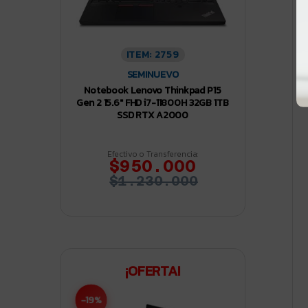
ITEM: 2759
SEMINUEVO
Notebook Lenovo Thinkpad P15
Gen 2 15.6″ FHD i7-11800H 32GB 1TB
SSD RTX A2000
Efectivo o Transferencia:
$950.000
$1.230.000
¡OFERTA!
-19%