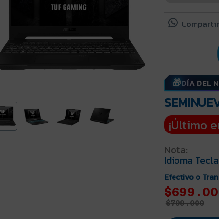
Compartir
DÍA DEL 
SEMINUE
¡Último e
Nota:
Idioma Tecla
Efectivo o Tran
$699.00
$
799.000