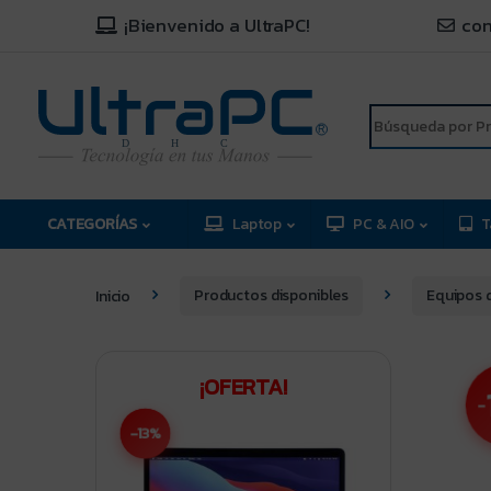
¡Bienvenido a UltraPC!
con
R
D
C
H
CATEGORÍAS
Laptop
PC & AIO
T
Inicio
Productos disponibles
Equipos 
¡OFERTA!
-
-13%