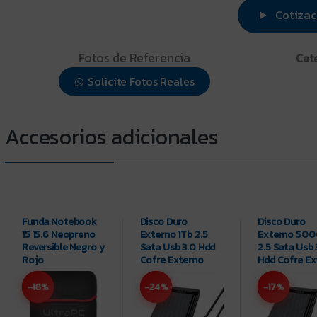
Cotizac
Fotos de Referencia
Cat
Solicite Fotos Reales
Funda Notebook
Disco Duro
Disco Duro
15 15.6 Neopreno
Externo 1Tb 2.5
Externo 50
Reversible Negro y
Sata Usb 3.0 Hdd
2.5 Sata Usb 
Rojo
Cofre Externo
Hdd Cofre Ex
-18%
-24%
-17%