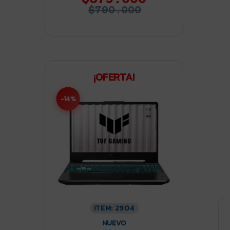
$790.000
¡OFERTA!
-14%
ITEM: 2904
NUEVO