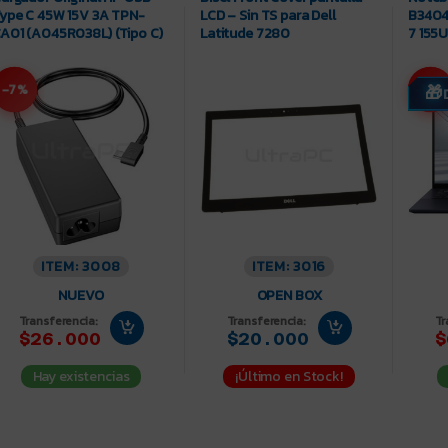
ype C 45W 15V 3A TPN-
LCD – Sin TS para Dell
B3404
A01 (A045R038L) (Tipo C)
Latitude 7280
7 155U
-7%
-10%
ITEM: 3008
ITEM: 3016
NUEVO
OPEN BOX
Transferencia:
Transferencia:
Tr
$26.000
$20.000
$
Hay existencias
¡Último en Stock!