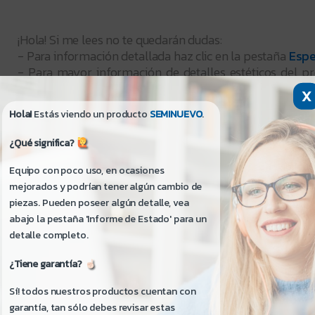
¡Hola! Si me lees no te quedarán dudas:
- Para información detallada haz clic en la pestaña
Espe
- Para mayor información de detalles estéticos del pr
Estado
.
X
Hola!
Estás viendo un producto
SEMINUEVO
.
Condición: Seminuevo - Como Nuevo
Condición de la Caja: Abierta - Podría Tener Algún Stick
¿Qué significa?
Condición del Empaque: Empaque Original Abierto
Equipo con poco uso, en ocasiones
mejorados y podrían tener algún cambio de
Garantía:
piezas. Pueden poseer algún detalle, vea
- 180 Días por Servicio Técnico, 90 Días Cargador, 3
abajo la pestaña 'Informe de Estado' para un
(Cambio de Equipo).
detalle completo.
- Fabricante: No Disponible
¿Tiene garantía?
————————
Sí! todos nuestros productos cuentan con
garantía, tan sólo debes revisar estas
Modelo del equipo: Asus Tuf Gaming A15 (FA506NCG)