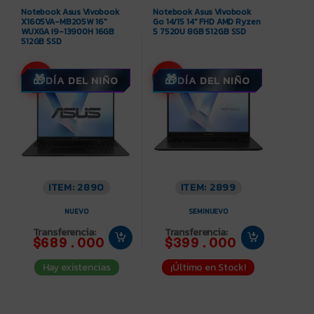
WUXGA i9-13900H 16GB
5 7520U 8GB 512GB SSD
512GB SSD
-8%
-7%
DÍA DEL NIÑO
DÍA DEL NIÑO
ITEM: 2890
ITEM: 2899
NUEVO
SEMINUEVO
Transferencia:
Transferencia:
$689.000
$399.000
Hay existencias
¡Último en Stock!