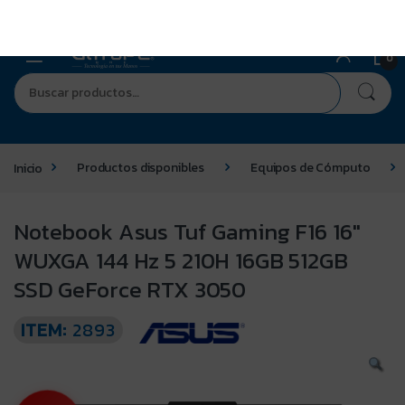
0
Inicio
Productos disponibles
Equipos de Cómputo
Notebook Asus Tuf Gaming F16 16″
WUXGA 144 Hz 5 210H 16GB 512GB
SSD GeForce RTX 3050
ITEM:
2893
4%
-