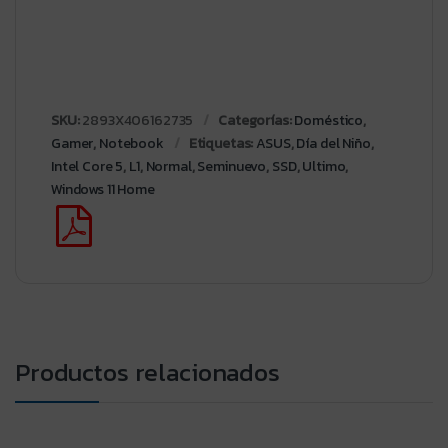
SKU:
2893X406162735
Categorías:
Doméstico
,
Gamer
,
Notebook
Etiquetas:
ASUS
,
Día del Niño
,
Intel Core 5
,
L1
,
Normal
,
Seminuevo
,
SSD
,
Ultimo
,
Windows 11 Home
Productos relacionados
Ultrabook Slim HP Elite x360
Ultrabook Asus Vivobook Go