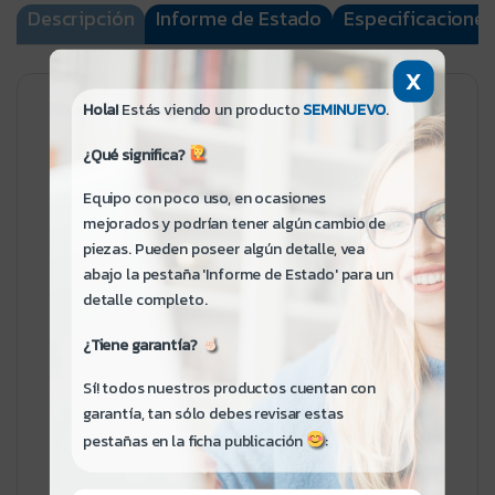
X
Hola!
Estás viendo un producto
SEMINUEVO
.
Asus Tuf Gaming F16
¿Qué significa?
Equipo con poco uso, en ocasiones
mejorados y podrían tener algún cambio de
¡Hola! Si me lees no te quedarán dudas:
piezas. Pueden poseer algún detalle, vea
- Para información detallada haz clic en la
abajo la pestaña 'Informe de Estado' para un
pestaña
Especificaciones
.
detalle completo.
- Para mayor información de detalles
estéticos del producto, diríjete a la
¿Tiene garantía?
pestaña
Informe de Estado
.
Sí! todos nuestros productos cuentan con
garantía, tan sólo debes revisar estas
Condición: Seminuevo - Como Nuevo
pestañas en la ficha publicación
:
Condición de la Caja: Abierta - Podría
Tener Algún Sticker
Condición del Empaque: Empaque
Original Abierto