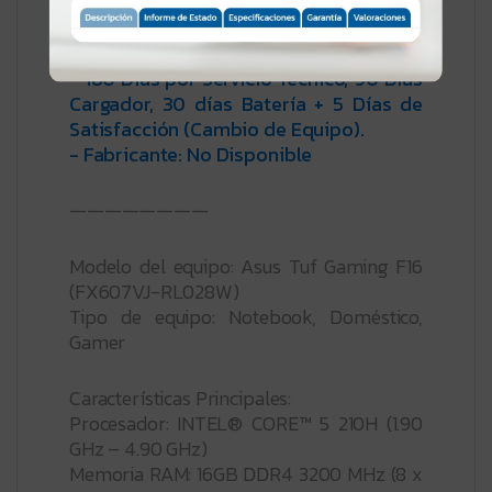
Garantía:
- 180 Días por Servicio Técnico, 90 Días
Cargador, 30 días Batería + 5 Días de
Satisfacción (Cambio de Equipo).
- Fabricante: No Disponible
————————
Modelo del equipo: Asus Tuf Gaming F16
(FX607VJ-RL028W)
Tipo de equipo: Notebook, Doméstico,
Gamer
Características Principales:
Procesador: INTEL® CORE™ 5 210H (1.90
GHz – 4.90 GHz)
Memoria RAM: 16GB DDR4 3200 MHz (8 x
2)
Soporte Máximo de Memoria Ram: Hasta