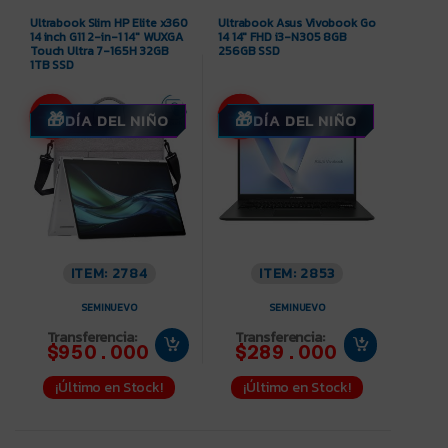
14 inch G11 2-in-1 14″ WUXGA
14 14″ FHD i3-N305 8GB
Touch Ultra 7-165H 32GB
256GB SSD
1TB SSD
-17%
-8%
DÍA DEL NIÑO
DÍA DEL NIÑO
ITEM: 2784
ITEM: 2853
SEMINUEVO
SEMINUEVO
Transferencia:
Transferencia:
$950.000
$289.000
¡Último en Stock!
¡Último en Stock!
Notebook Asus Vivobook
Notebook Asus Vivobook
X1605VA-MB205W 16″
Go 14/15 14″ FHD AMD Ryzen