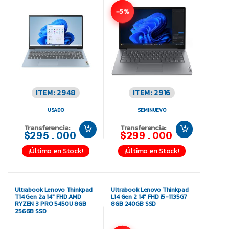
-5%
ITEM: 2948
ITEM: 2916
USADO
SEMINUEVO
Transferencia:
Transferencia:
$295.000
$299.000
¡Último en Stock!
¡Último en Stock!
Ultrabook Lenovo Thinkpad
Ultrabook Lenovo Thinkpad
T14 Gen 2a 14″ FHD AMD
L14 Gen 2 14″ FHD i5-1135G7
RYZEN 3 PRO 5450U 8GB
8GB 240GB SSD
256GB SSD