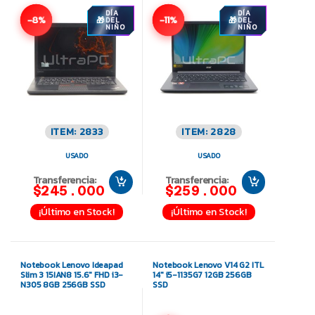
DÍA
DÍA
-8%
-11%
DEL
DEL
NIÑO
NIÑO
ITEM: 2833
ITEM: 2828
USADO
USADO
Transferencia:
Transferencia:
$245.000
$259.000
¡Último en Stock!
¡Último en Stock!
Notebook Lenovo Ideapad
Notebook Lenovo V14 G2 ITL
Slim 3 15IAN8 15.6″ FHD i3-
14″ i5-1135G7 12GB 256GB
N305 8GB 256GB SSD
SSD