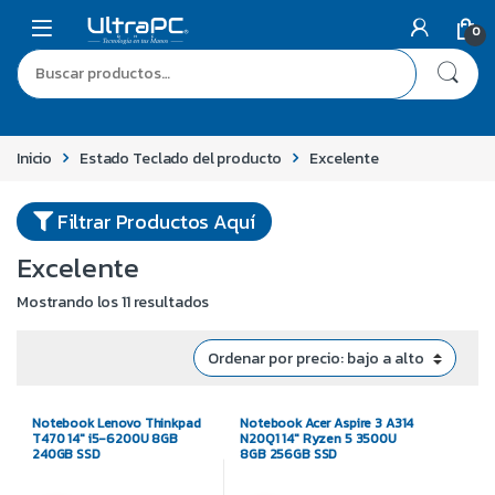
0
Inicio
Estado Teclado del producto
Excelente
Filtrar Productos Aquí
Excelente
Mostrando los 11 resultados
Notebook Lenovo Thinkpad
Notebook Acer Aspire 3 A314
T470 14″ i5-6200U 8GB
N20Q1 14″ Ryzen 5 3500U
240GB SSD
8GB 256GB SSD