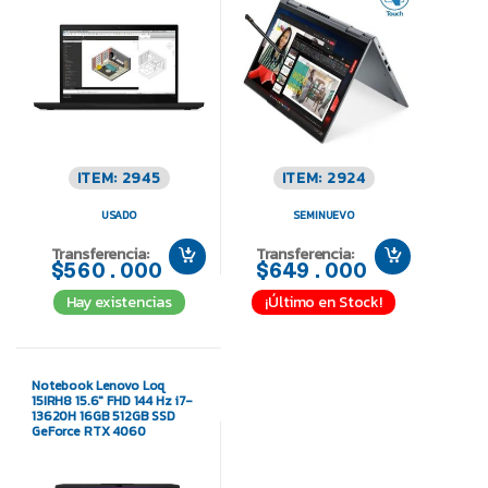
ITEM: 2945
ITEM: 2924
USADO
SEMINUEVO
Transferencia:
Transferencia:
$560.000
$649.000
Hay existencias
¡Último en Stock!
Notebook Lenovo Loq
15IRH8 15.6″ FHD 144 Hz i7-
13620H 16GB 512GB SSD
GeForce RTX 4060