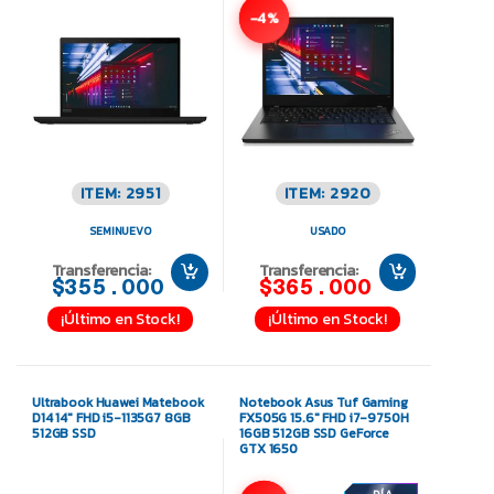
-4%
ITEM: 2951
ITEM: 2920
SEMINUEVO
USADO
Transferencia:
Transferencia:
$355.000
$365.000
¡Último en Stock!
¡Último en Stock!
Ultrabook Huawei Matebook
Notebook Asus Tuf Gaming
D14 14″ FHD i5-1135G7 8GB
FX505G 15.6″ FHD i7-9750H
512GB SSD
16GB 512GB SSD GeForce
GTX 1650