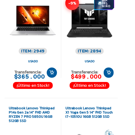
DÍA
-9%
DEL
NIÑO
ITEM: 2949
ITEM: 2894
USADO
USADO
Transferencia:
Transferencia:
$365.000
$499.000
¡Último en Stock!
¡Último en Stock!
Ultrabook Lenovo Thinkpad
Ultrabook Lenovo Thinkpad
P14s Gen 2a 14″ FHD AMD
X1 Yoga Gen 5 14″ FHD Touch
RYZEN 7 PRO 5850U 16GB
i7-10510U 16GB 512GB SSD
512GB SSD