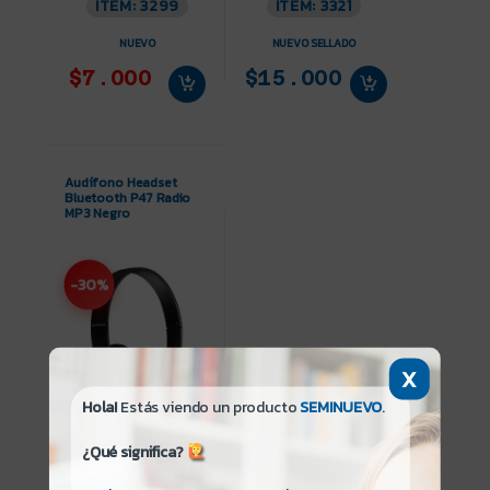
ITEM: 3299
ITEM: 3321
NUEVO
NUEVO SELLADO
$7.000
$15.000
Audífono Headset
Bluetooth P47 Radio
MP3 Negro
-30%
X
Hola!
Estás viendo un producto
SEMINUEVO
.
ITEM: 3335
¿Qué significa?
NUEVO