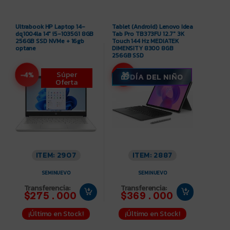
Ultrabook HP Laptop 14-
Tablet (Android) Lenovo Idea
dq1004la 14″ i5-1035G1 8GB
Tab Pro TB373FU 12.7″ 3K
256GB SSD NVMe + 16gb
Touch 144 Hz MEDIATEK
optane
DIMENSITY 8300 8GB
256GB SSD
Súper
-4%
-8%
DÍA DEL NIÑO
Oferta
ITEM: 2907
ITEM: 2887
SEMINUEVO
SEMINUEVO
Transferencia:
Transferencia:
$275.000
$369.000
¡Último en Stock!
¡Último en Stock!