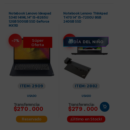
Notebook Lenovo Ideapad
Notebook Lenovo Thinkpad
S340 14IWL 14″ i5-8265U
T470 14″ i5-7200U 8GB
12GB 500GB SSD GeForce
240GB SSD
MX110
Súper
-7%
-3%
DÍA DEL NIÑO
Oferta
ITEM: 2909
ITEM: 2882
USADO
USADO
Transferencia:
Transferencia:
$270.000
$279.000
¡Último en Stock!