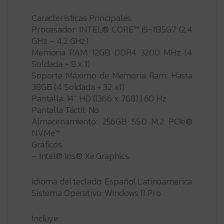
Características Principales:
Procesador: INTEL® CORE™ i5-1135G7 (2.4
GHz – 4.2 GHz)
Memoria RAM: 12GB DDR4 3200 MHz (4
Soldada + 8 x 1)
Soporte Máximo de Memoria Ram: Hasta
38GB (4 Soldada + 32 x1)
Pantalla: 14″ HD (1366 x 768) | 60 Hz
Pantalla Táctil: No
Almacenamiento: 256GB SSD M.2 PCIe®
NVMe™
Gráficos:
– Intel® Iris® Xe Graphics
Idioma del teclado: Español Latinoamerica
Sistema Operativo: Windows 11 Pro
Incluye: