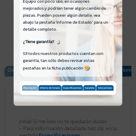
Equipo con poco uso, en ocasiones
$7.000
mejorados y podrían tener algún cambio de
piezas. Pueden poseer algún detalle, vea
abajo la pestaña 'Informe de Estado' para un
detalle completo.
¿Tiene garantía?
Sí! todos nuestros productos cuentan con
garantía, tan sólo debes revisar estas
pestañas en la ficha publicación
:
Descripción
Informe de Estado
Especificaciones
Lenovo V14 G2 ITL
¡Hola! Si me lees no te quedarán dudas:
- Para información detallada haz clic en la
pestaña
Especificaciones
.