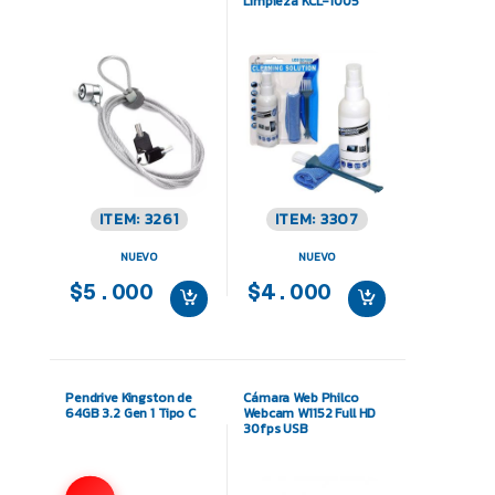
Limpieza KCL-1005
ITEM: 3261
ITEM: 3307
NUEVO
NUEVO
$5.000
$4.000
Pendrive Kingston de
Cámara Web Philco
64GB 3.2 Gen 1 Tipo C
Webcam W1152 Full HD
30fps USB