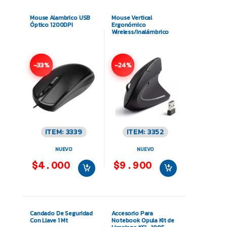
Mouse Alambrico USB
Mouse Vertical
Óptico 1200DPI
Ergonómico
Wireless/Inalámbrico
-33%
-24%
ITEM: 3339
ITEM: 3352
NUEVO
NUEVO
$4.000
$9.900
Candado De Seguridad
Accesorio Para
Con Llave 1 Mt
Notebook Opula Kit de