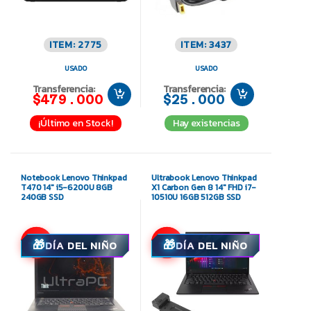
ITEM: 2775
ITEM: 3437
USADO
USADO
Transferencia:
Transferencia:
$479.000
$25.000
¡Último en Stock!
Hay existencias
Notebook Lenovo Thinkpad
Ultrabook Lenovo Thinkpad
T470 14″ i5-6200U 8GB
X1 Carbon Gen 8 14″ FHD i7-
240GB SSD
10510U 16GB 512GB SSD
-8%
-8%
DÍA DEL NIÑO
DÍA DEL NIÑO