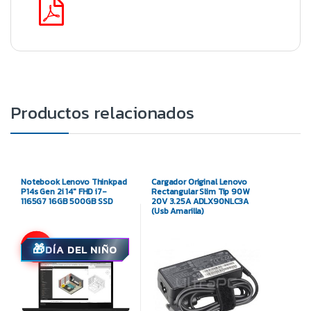
Productos relacionados
Notebook Lenovo Thinkpad
Cargador Original Lenovo
P14s Gen 2i 14″ FHD i7-
Rectangular Slim Tip 90W
1165G7 16GB 500GB SSD
20V 3.25A ADLX90NLC3A
(Usb Amarilla)
-17%
DÍA DEL NIÑO