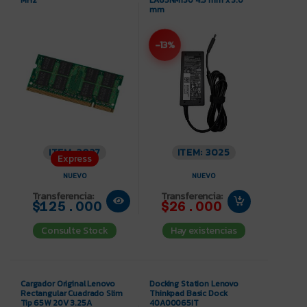
mm
-13%
ITEM: 3037
ITEM: 3025
Express
NUEVO
NUEVO
Transferencia:
Transferencia:
$125.000
$26.000
Consulte Stock
Hay existencias
Cargador Original Lenovo
Docking Station Lenovo
Rectangular Cuadrado Slim
Thinkpad Basic Dock
Tip 65W 20V 3.25A
40A00065IT