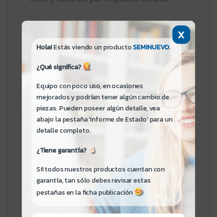
————————
X
Mejora el rendimiento de tu notebook con
Hola!
Estás viendo un producto
SEMINUEVO
.
esta memoria RAM SODIMM DDR4 de
¿Qué significa?
16GB a 3200MHz. Ideal para trabajos de
oficina, navegación, estudios y multitarea
Equipo con poco uso, en ocasiones
fluida. Compatible con notebooks que
mejorados y podrían tener algún cambio de
utilicen memoria DDR4
piezas. Pueden poseer algún detalle, vea
abajo la pestaña 'Informe de Estado' para un
Capacidad: 16GB
detalle completo.
Tipo: DDR4 SODIMM
Frecuencia: 3200MHz
¿Tiene garantía?
Formato: Notebook/Laptop
Sí! todos nuestros productos cuentan con
Voltaje: 1.2V
garantía, tan sólo debes revisar estas
Estado: [SEMINUEVO]
pestañas en la ficha publicación
: