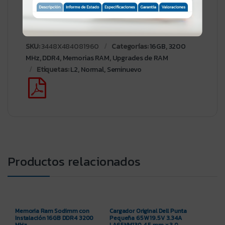
SKU:
3448X484081960
Categorías:
16GB
,
3200
MHz
,
DDR4
,
Memorias RAM
,
Upgrades de RAM
Etiquetas:
L2
,
Normal
,
Seminuevo
Productos relacionados
Memoria Ram Sodimm con
Cargador Original Dell Punta
Instalación 16GB DDR4 3200
Pequeña 65W 19.5V 3.34A
MHz
LA65NM130 4.5 mm x 3.0