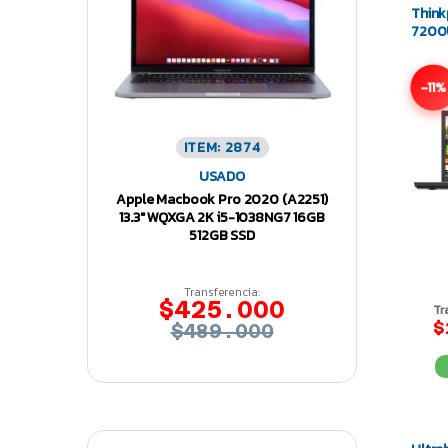
Think
7200
-11%
ITEM: 2874
USADO
Apple Macbook Pro 2020 (A2251)
13.3″ WQXGA 2K i5-1038NG7 16GB
512GB SSD
Transferencia:
$425.000
Tr
$
$489.000