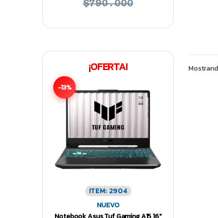
$790.000
¡OFERTA!
Mostrando
-13%
ITEM: 2904
NUEVO
Notebook Asus Tuf Gaming A15 16″