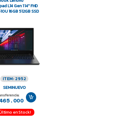
book Lenovo
pad L14 Gen 1 14″ FHD
510U 16GB 512GB SSD
ITEM: 2952
SEMINUEVO
ansferencia:
465.000
¡Último en Stock!