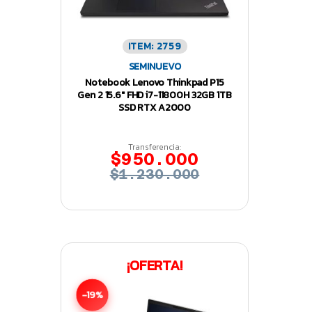
ITEM: 2759
SEMINUEVO
Notebook Lenovo Thinkpad P15
Gen 2 15.6″ FHD i7-11800H 32GB 1TB
SSD RTX A2000
Transferencia:
$950.000
$1.230.000
¡OFERTA!
-19%