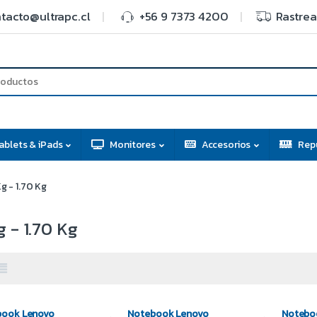
tacto@ultrapc.cl
+56 9 7373 4200
Rastrea
ablets & iPads
Monitores
Accesorios
Rep
Kg - 1.70 Kg
g - 1.70 Kg
book Lenovo
Notebook Lenovo
Notebo