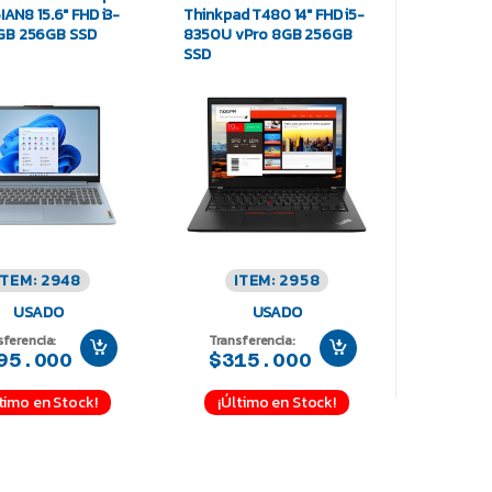
5IAN8 15.6″ FHD i3-
Thinkpad T480 14″ FHD i5-
GB 256GB SSD
8350U vPro 8GB 256GB
SSD
ITEM: 2948
ITEM: 2958
USADO
USADO
sferencia:
Transferencia:
95.000
$315.000
timo en Stock!
¡Último en Stock!