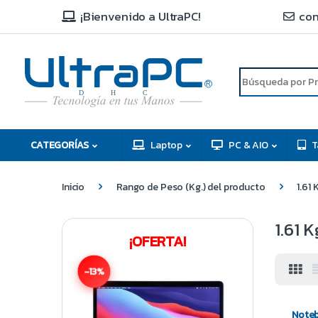
¡Bienvenido a UltraPC!
con
R
D
C
H
CATEGORÍAS
Laptop
PC & AIO
T
Inicio
Rango de Peso (Kg.) del producto
1.61 
1.61 K
¡OFERTA!
-13%
Note