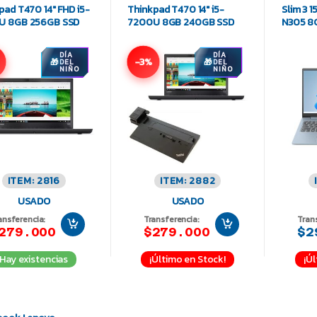
pad T470 14″ FHD i5-
Thinkpad T470 14″ i5-
Slim 3 1
U 8GB 256GB SSD
7200U 8GB 240GB SSD
N305 8
DÍA
DÍA
-3%
DEL
DEL
NIÑO
NIÑO
ITEM: 2816
ITEM: 2882
USADO
USADO
ansferencia:
Transferencia:
Tran
279.000
$279.000
$2
Hay existencias
¡Último en Stock!
¡Úl