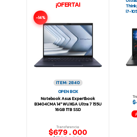
Ultra
¡OFERTA!
Think
i7-10
-14%
ITEM: 2840
OPEN BOX
Tr
Notebook Asus Expertbook
$
B3404CMA 14″ WUXGA Ultra 7 155U
16GB 1TB SSD
Transferencia:
$679.000