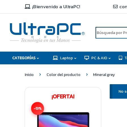
¡Bienvenido a UltraPC!
con
R
D
C
H
CATEGORÍAS
Laptop
PC & AIO
T
Inicio
Color del producto
Mineral grey
No s
¡OFERTA!
-13%