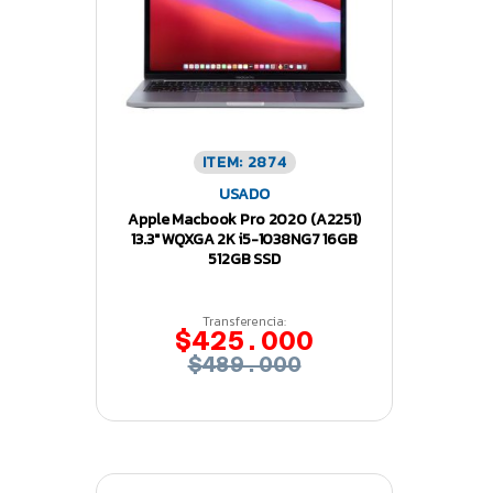
ITEM: 2874
USADO
Apple Macbook Pro 2020 (A2251)
13.3″ WQXGA 2K i5-1038NG7 16GB
512GB SSD
Transferencia:
$425.000
$489.000