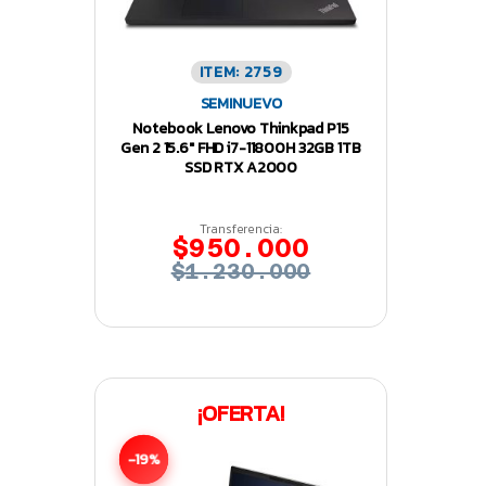
ITEM: 2759
SEMINUEVO
Notebook Lenovo Thinkpad P15
Gen 2 15.6″ FHD i7-11800H 32GB 1TB
SSD RTX A2000
Transferencia:
$950.000
$1.230.000
¡OFERTA!
-19%