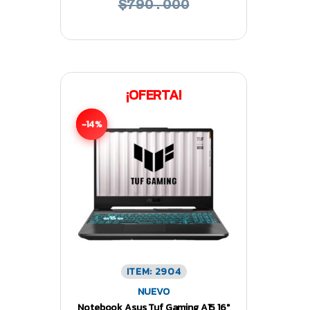
$790.000
¡OFERTA!
-14%
ITEM: 2904
NUEVO
Notebook Asus Tuf Gaming A15 16″