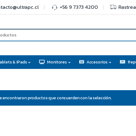
tacto@ultrapc.cl
+56 9 7373 4200
Rastrea
ablets & iPads
Monitores
Accesorios
Rep
e encontraron productos que concuerden con la selección.