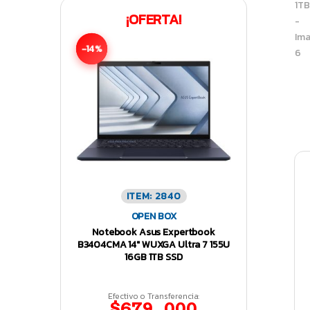
¡OFERTA!
-14%
ITEM: 2840
OPEN BOX
Notebook Asus Expertbook
B3404CMA 14″ WUXGA Ultra 7 155U
16GB 1TB SSD
Efectivo o Transferencia:
$679.000