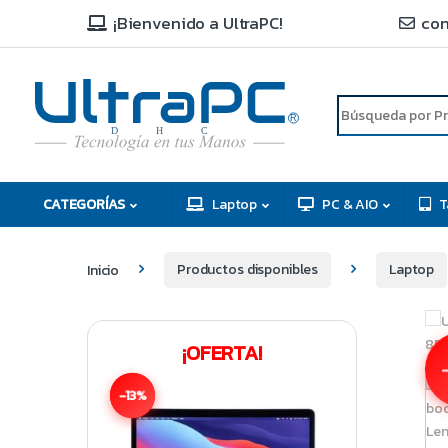
¡Bienvenido a UltraPC!
con
R
D
C
H
CATEGORÍAS
Laptop
PC & AIO
T
Inicio
Productos disponibles
Laptop
¡OFERTA!
-
-13%