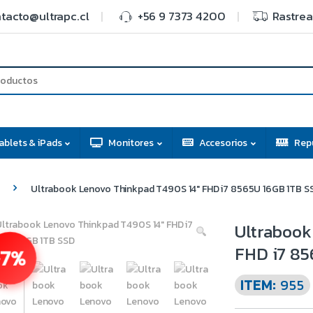
tacto@ultrapc.cl
+56 9 7373 4200
Rastrea
ablets & iPads
Monitores
Accesorios
Rep
Ultrabook Lenovo Thinkpad T490S 14″ FHD i7 8565U 16GB 1TB S
Ultrabook
FHD i7 85
7%
ITEM:
955