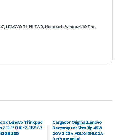
 i7
,
LENOVO THINKPAD
,
Microsoft Windows 10 Pro
,
ook Lenovo Thinkpad
Cargador Original Lenovo
n 2 13.3″ FHD i7-1165G7
Rectangular Slim Tip 45W
512GB SSD
20V 2.25A ADLX45NLC2A
(Usb Amarilla)