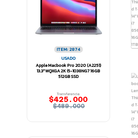
ITEM: 2874
USADO
Apple Macbook Pro 2020 (A2251)
13.3″ WQXGA 2K i5-1038NG7 16GB
512GB SSD
Transferencia:
$425.000
$489.000