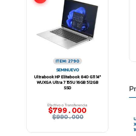
ITEM: 2790
SEMINUEVO
Ultrabook HP Elitebook 840 G11 14″
WUXGA Ultra 7 155U 16GB 512GB
P
SSD
Efectivo o Transferencia:
$799.000
$990.000
U
X
1