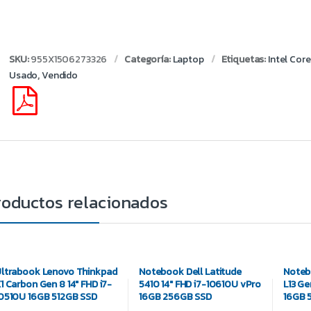
SKU:
955X1506273326
Categoría:
Laptop
Etiquetas:
Intel Core
Usado
,
Vendido
roductos relacionados
ltrabook Lenovo Thinkpad
Notebook Dell Latitude
Noteb
1 Carbon Gen 8 14″ FHD i7-
5410 14″ FHD i7-10610U vPro
L13 Ge
0510U 16GB 512GB SSD
16GB 256GB SSD
16GB 