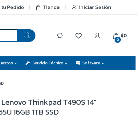
 tu Pedido
Tienda
Iniciar Sesión
$0
0
uestos
Servicio Técnico
Software
SD
 Lenovo Thinkpad T490S 14″
65U 16GB 1TB SSD