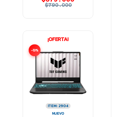
$790.000
¡OFERTA!
-13%
ITEM: 2904
NUEVO