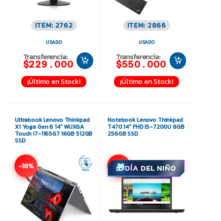
ITEM: 2762
ITEM: 2866
USADO
USADO
Transferencia:
Transferencia:
$229.000
$550.000
¡Último en Stock!
¡Último en Stock!
Ultrabook Lenovo Thinkpad
Notebook Lenovo Thinkpad
X1 Yoga Gen 6 14″ WUXGA
T470 14″ FHD i5-7200U 8GB
Touch i7-1165G7 16GB 512GB
256GB SSD
SSD
-18%
-11%
DÍA DEL NIÑO