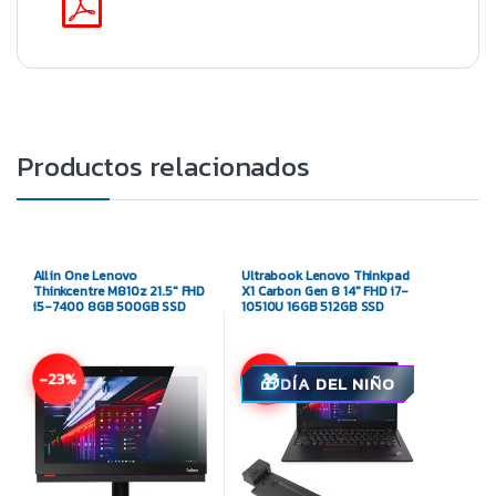
Productos relacionados
All in One Lenovo
Ultrabook Lenovo Thinkpad
Thinkcentre M810z 21.5″ FHD
X1 Carbon Gen 8 14″ FHD i7-
i5-7400 8GB 500GB SSD
10510U 16GB 512GB SSD
-23%
-8%
DÍA DEL NIÑO