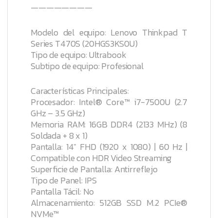
————————
Modelo del equipo: Lenovo Thinkpad T
Series T470S (20HGS3KS0U)
Tipo de equipo: Ultrabook
Subtipo de equipo: Profesional
Características Principales:
Procesador: Intel® Core™ i7-7500U (2.7
GHz – 3.5 GHz)
Memoria RAM: 16GB DDR4 (2133 MHz) (8
Soldada + 8 x 1)
Pantalla: 14″ FHD (1920 x 1080) | 60 Hz |
Compatible con HDR Video Streaming
Superficie de Pantalla: Antirreflejo
Tipo de Panel: IPS
Pantalla Tácil: No
Almacenamiento: 512GB SSD M.2 PCIe®
NVMe™