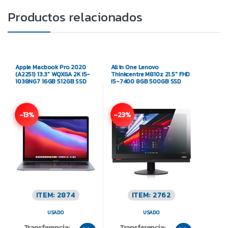
Productos relacionados
Apple Macbook Pro 2020
All in One Lenovo
(A2251) 13.3″ WQXGA 2K i5-
Thinkcentre M810z 21.5″ FHD
1038NG7 16GB 512GB SSD
i5-7400 8GB 500GB SSD
-13%
-23%
ITEM: 2874
ITEM: 2762
USADO
USADO
Transferencia:
Transferencia: