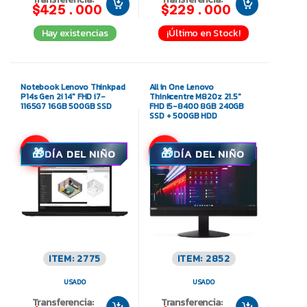
$425.000
$229.000
Hay existencias
¡Último en Stock!
Notebook Lenovo Thinkpad
All in One Lenovo
P14s Gen 2i 14″ FHD i7-
Thinkcentre M820z 21.5″
1165G7 16GB 500GB SSD
FHD i5-8400 8GB 240GB
SSD + 500GB HDD
-17%
-15%
DÍA DEL NIÑO
DÍA DEL NIÑO
ITEM: 2775
ITEM: 2852
USADO
USADO
Transferencia:
Transferencia: