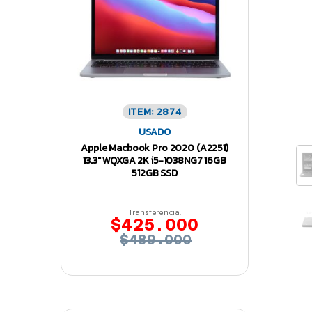
ITEM: 2874
USADO
Apple Macbook Pro 2020 (A2251)
13.3″ WQXGA 2K i5-1038NG7 16GB
512GB SSD
Transferencia:
$425.000
$489.000