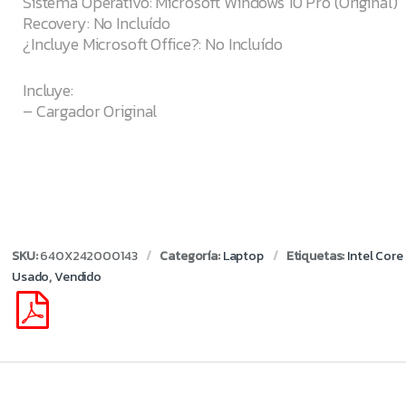
Sistema Operativo: Microsoft Windows 10 Pro (Original)
Recovery: No Incluído
¿Incluye Microsoft Office?: No Incluído
Incluye:
– Cargador Original
SKU:
640X242000143
Categoría:
Laptop
Etiquetas:
Intel Core 
Usado
,
Vendido