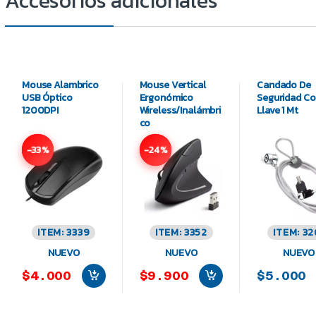
Mouse Alambrico
Mouse Vertical
Candado De
USB Óptico
Ergonómico
Seguridad C
1200DPI
Wireless/Inalámbri
Llave 1 Mt
co
-33%
-24%
ITEM: 3339
ITEM: 3352
ITEM: 32
NUEVO
NUEVO
NUEVO
$4.000
$9.900
$5.000