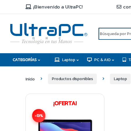
¡Bienvenido a UltraPC!
con
R
D
C
H
CATEGORÍAS
Laptop
PC & AIO
T
Inicio
Productos disponibles
Laptop
¡OFERTA!
-13%