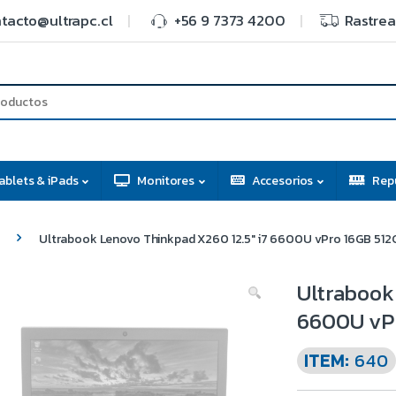
tacto@ultrapc.cl
+56 9 7373 4200
Rastrea
ablets & iPads
Monitores
Accesorios
Rep
Ultrabook Lenovo Thinkpad X260 12.5″ i7 6600U vPro 16GB 512
Ultrabook
6600U vP
ITEM:
640