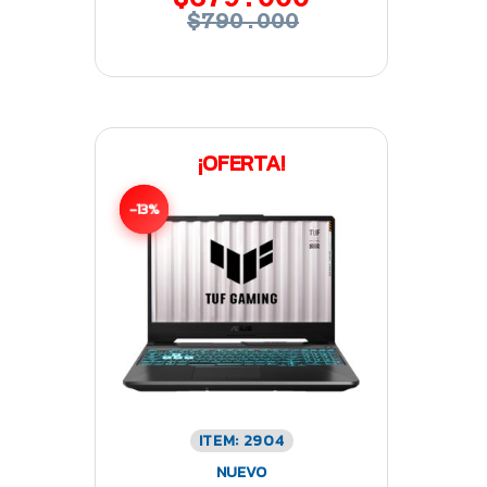
$790.000
¡OFERTA!
-13%
ITEM: 2904
NUEVO