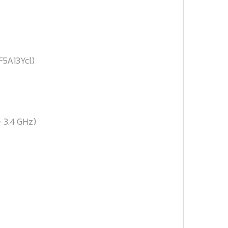
F5A13Ycl)
 3.4 GHz)