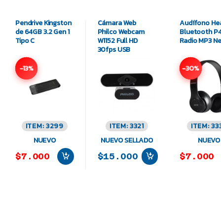
Pendrive Kingston
Cámara Web
Audífono He
de 64GB 3.2 Gen 1
Philco Webcam
Bluetooth P
Tipo C
W1152 Full HD
Radio MP3 N
30fps USB
-13%
-30%
ITEM: 3299
ITEM: 3321
ITEM: 33
NUEVO
NUEVO SELLADO
NUEVO
$7.000
$15.000
$7.000