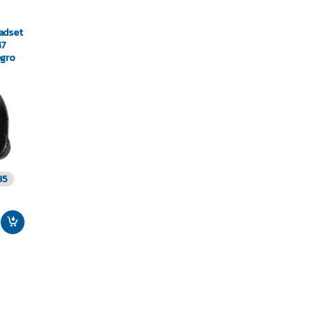
adset
47
egro
35