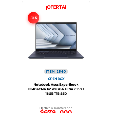
¡OFERTA!
-14%
ITEM: 2840
OPEN BOX
Notebook Asus Expertbook
B3404CMA 14″ WUXGA Ultra 7 155U
16GB 1TB SSD
Efectivo o Transferencia:
$679.000