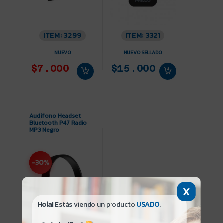
ITEM: 3299
ITEM: 3321
NUEVO
NUEVO SELLADO
$7.000
$15.000
Audífono Headset
Bluetooth P47 Radio
MP3 Negro
-30%
X
Hola!
Estás viendo un producto
USADO
.