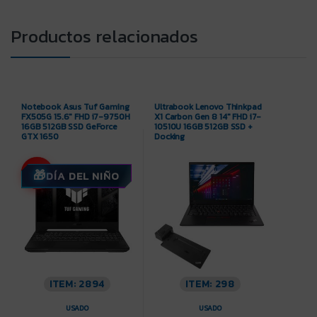
Productos relacionados
Notebook Asus Tuf Gaming
Ultrabook Lenovo Thinkpad
FX505G 15.6″ FHD i7-9750H
X1 Carbon Gen 8 14″ FHD i7-
16GB 512GB SSD GeForce
10510U 16GB 512GB SSD +
GTX 1650
Docking
-9%
DÍA DEL NIÑO
ITEM: 2894
ITEM: 298
USADO
USADO