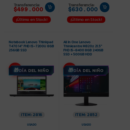
Transferencia:
Transferencia:
$499.000
$630.000
¡Último en Stock!
¡Último en Stock!
Notebook Lenovo Thinkpad
All in One Lenovo
T470 14″ FHD i5-7200U 8GB
Thinkcentre M820z 21.5″
256GB SSD
FHD i5-8400 8GB 240GB
SSD + 500GB HDD
-11%
-15%
DÍA DEL NIÑO
DÍA DEL NIÑO
ITEM: 2816
ITEM: 2852
USADO
USADO