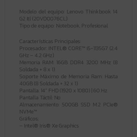
Modelo del equipo: Lenovo Thinkbook 14
G2 Itl (20VD0076CL)
Tipo de equipo: Notebook, Profesional
Características Principales:
Procesador: INTEL® CORE™ i5-1135G7 (2.4
GHz – 4.2 GHz)
Memoria RAM: 16GB DDR4 3200 MHz (8
Soldada + 8 x 1)
Soporte Máximo de Memoria Ram: Hasta
40GB (8 Soldada + 32 x 1)
Pantalla: 14″ FHD (1920 x 1080) | 60 Hz
Pantalla Táctil: No
Almacenamiento: 500GB SSD M.2 PCIe®
NVMe™
Gráficos:
– Intel® Iris® Xe Graphics