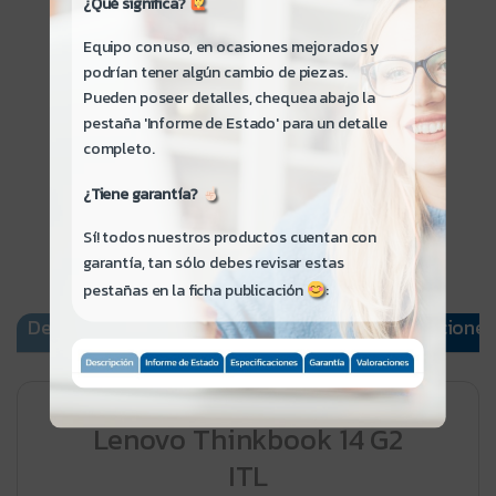
¿Qué significa?
ITEM: 3335
Equipo con uso, en ocasiones mejorados y
NUEVO
podrían tener algún cambio de piezas.
$7.000
Pueden poseer detalles, chequea abajo la
pestaña 'Informe de Estado' para un detalle
completo.
¿Tiene garantía?
Sí! todos nuestros productos cuentan con
garantía, tan sólo debes revisar estas
pestañas en la ficha publicación
:
Descripción
Informe de Estado
Especificaciones
Lenovo Thinkbook 14 G2
ITL