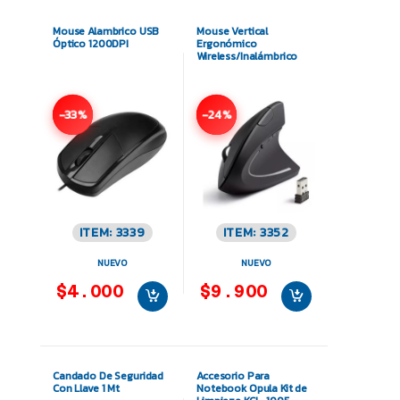
Mouse Alambrico USB
Mouse Vertical
Óptico 1200DPI
Ergonómico
Wireless/Inalámbrico
-33%
-24%
ITEM: 3339
ITEM: 3352
NUEVO
NUEVO
$4.000
$9.900
Candado De Seguridad
Accesorio Para
Con Llave 1 Mt
Notebook Opula Kit de