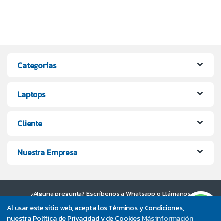
Categorías
Laptops
Cliente
Nuestra Empresa
¿Alguna pregunta? Escríbenos a Whatsapp o Llámanos
UltraPC +56 9 7373 4200
Al usar este sitio web, acepta los Términos y Condiciones,
nuestra Política de Privacidad y de Cookies
Más información