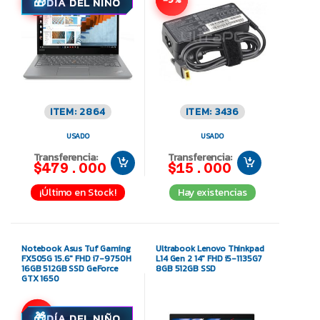
DÍA DEL NIÑO
ITEM: 2864
ITEM: 3436
USADO
USADO
Transferencia:
Transferencia:
$479.000
$15.000
¡Último en Stock!
Hay existencias
Notebook Asus Tuf Gaming
Ultrabook Lenovo Thinkpad
FX505G 15.6″ FHD i7-9750H
L14 Gen 2 14″ FHD i5-1135G7
16GB 512GB SSD GeForce
8GB 512GB SSD
GTX 1650
-9%
DÍA DEL NIÑO