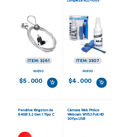
Limpieza KCL-1005
ITEM: 3261
ITEM: 3307
NUEVO
NUEVO
$5.000
$4.000
Pendrive Kingston de
Cámara Web Philco
64GB 3.2 Gen 1 Tipo C
Webcam W1152 Full HD
30fps USB