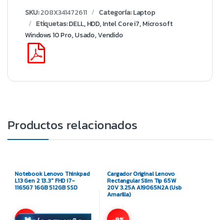
SKU:
208X341472611
Categoría:
Laptop
Etiquetas:
DELL
,
HDD
,
Intel Core i7
,
Microsoft
Windows 10 Pro
,
Usado
,
Vendido
Productos relacionados
Notebook Lenovo Thinkpad
Cargador Original Lenovo
L13 Gen 2 13.3″ FHD i7-
Rectangular Slim Tip 65W
1165G7 16GB 512GB SSD
20V 3.25A A19065N2A (Usb
Amarilla)
-11%
-9%