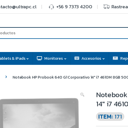
tacto@ultrapc.cl
+56 9 7373 4200
Rastrea
ablets & iPads
Monitores
Accesorios
Rep
Notebook HP Probook 640 G1 Corporativo 14″ i7 4610M 8GB 5
Notebook 
14″ i7 46
ITEM:
171