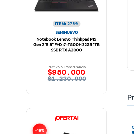
ITEM: 2759
SEMINUEVO
Notebook Lenovo Thinkpad P15
Gen 2 15.6″ FHD i7-11800H 32GB 1TB
SSD RTX A2000
Efectivo o Transferencia:
$950.000
$1.230.000
P
¡OFERTA!
C
-19%
R