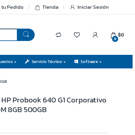
 tu Pedido
Tienda
Iniciar Sesión
$0
0
uestos
Servicio Técnico
Software
00GB
HP Probook 640 G1 Corporativo
10M 8GB 500GB