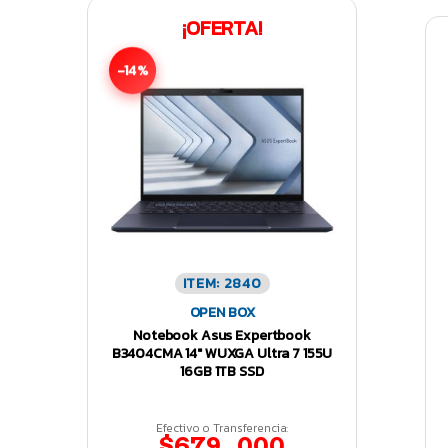
¡OFERTA!
-14%
ITEM: 2840
OPEN BOX
Notebook Asus Expertbook
B3404CMA 14″ WUXGA Ultra 7 155U
16GB 1TB SSD
Efectivo o Transferencia:
$679.000