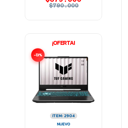
$790.000
¡OFERTA!
-13%
ITEM: 2904
NUEVO