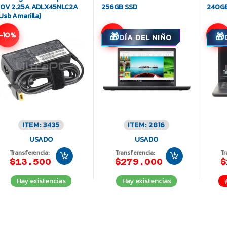
0V 2.25A ADLX45NLC2A
256GB SSD
240GB
Usb Amarilla)
-10%
-11%
-7%
DÍA DEL NIÑO
ITEM: 3435
ITEM: 2816
USADO
USADO
Transferencia:
Transferencia:
Tr
$13.500
$279.000
$
Hay existencias
Hay existencias