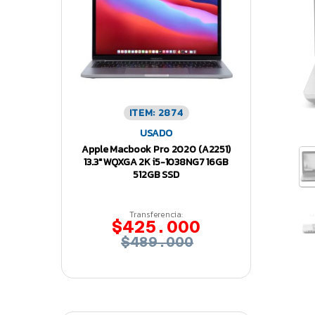
ITEM: 2874
USADO
Apple Macbook Pro 2020 (A2251)
13.3″ WQXGA 2K i5-1038NG7 16GB
512GB SSD
Transferencia:
$425.000
$489.000