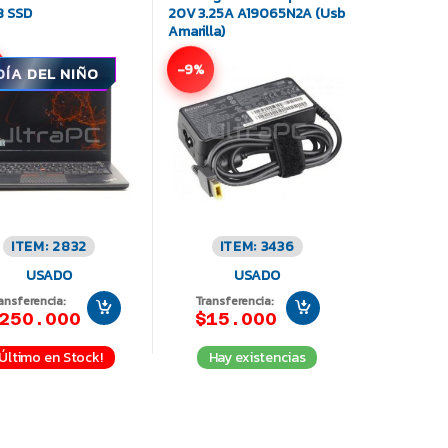
 SSD
20V 3.25A A19065N2A (Usb
Amarilla)
-9%
DÍA DEL NIÑO
ITEM: 2832
ITEM: 3436
USADO
USADO
ansferencia:
Transferencia:
250.000
$15.000
¡Último en Stock!
Hay existencias