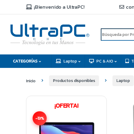
¡Bienvenido a UltraPC!
con
R
D
C
H
CATEGORÍAS
Laptop
PC & AIO
T
Inicio
Productos disponibles
Laptop
¡OFERTA!
-13%