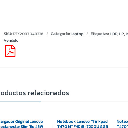
SKU:
171X2087048336
Categoría:
Laptop
Etiquetas:
HDD
,
HP
,
I
Vendido
roductos relacionados
argador Original Lenovo
Notebook Lenovo Thinkpad
Noteb
ectangular Slim Tip 45W
T470 14″ FHD i5-7200U 8GB
T470 