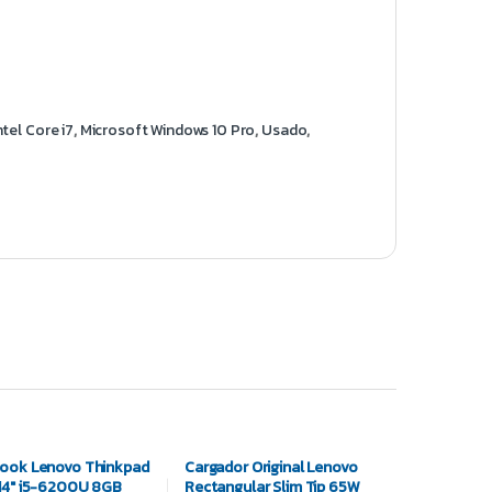
ntel Core i7
,
Microsoft Windows 10 Pro
,
Usado
,
ook Lenovo Thinkpad
Cargador Original Lenovo
14″ i5-6200U 8GB
Rectangular Slim Tip 65W