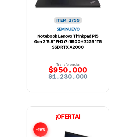
ITEM: 2759
SEMINUEVO
Notebook Lenovo Thinkpad P15
Gen 2 15.6″ FHD i7-11800H 32GB 1TB
SSD RTX A2000
Transferencia:
$950.000
$1.230.000
¡OFERTA!
-19%