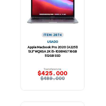
ITEM: 2874
USADO
Apple Macbook Pro 2020 (A2251)
13.3″ WQXGA 2K i5-1038NG7 16GB
512GB SSD
Transferencia:
$425.000
$489.000