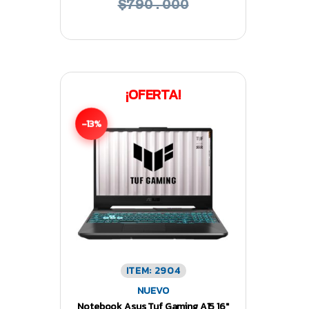
$790.000
¡OFERTA!
-13%
ITEM: 2904
NUEVO
Notebook Asus Tuf Gaming A15 16″