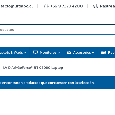
tacto@ultrapc.cl
+56 9 7373 4200
Rastrea
ablets & iPads
Monitores
Accesorios
Rep
NVIDIA® GeForce™ RTX 3060 Laptop
e encontraron productos que concuerden con la selección.