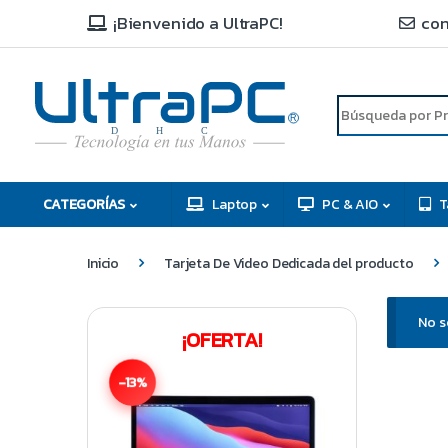
¡Bienvenido a UltraPC!
con
R
D
C
H
CATEGORÍAS
Laptop
PC & AIO
T
Inicio
Tarjeta De Video Dedicada del producto
No s
¡OFERTA!
-13%