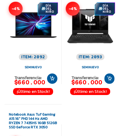
DÍA
DÍA
-4%
-4%
DEL
DEL
NIÑO
NIÑO
ITEM: 2892
ITEM: 2893
SEMINUEVO
SEMINUEVO
Transferencia:
Transferencia:
$660.000
$660.000
¡Último en Stock!
¡Último en Stock!
Notebook Asus Tuf Gaming
A15 16″ FHD 144 Hz AMD
RYZEN 7 7435HS 16GB 512GB
SSD GeForce RTX 3050