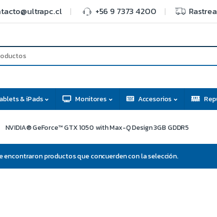
tacto@ultrapc.cl
+56 9 7373 4200
Rastrea
ablets & iPads
Monitores
Accesorios
Rep
NVIDIA® GeForce™ GTX 1050 with Max-Q Design 3GB GDDR5
e encontraron productos que concuerden con la selección.