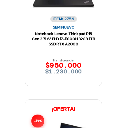
ITEM: 2759
SEMINUEVO
Notebook Lenovo Thinkpad P15
Gen 2 15.6″ FHD i7-11800H 32GB 1TB
SSD RTX A2000
Transferencia:
$950.000
$1.230.000
¡OFERTA!
-19%