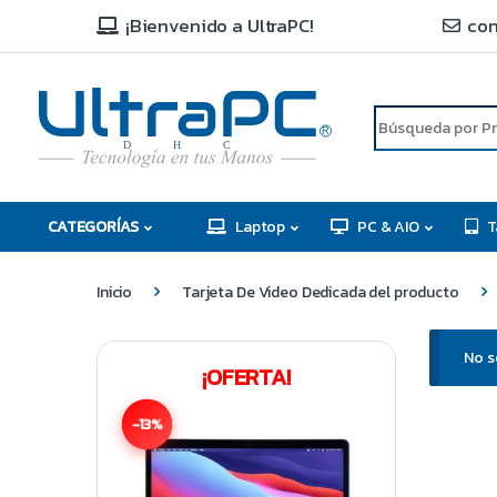
¡Bienvenido a UltraPC!
con
R
D
C
H
CATEGORÍAS
Laptop
PC & AIO
T
Inicio
Tarjeta De Video Dedicada del producto
No s
¡OFERTA!
-13%