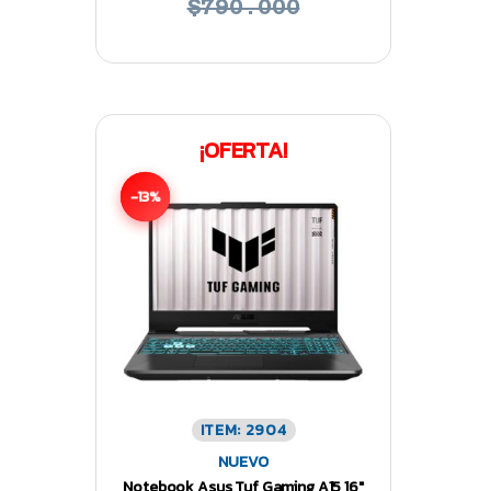
$790.000
¡OFERTA!
-13%
ITEM: 2904
NUEVO
Notebook Asus Tuf Gaming A15 16″