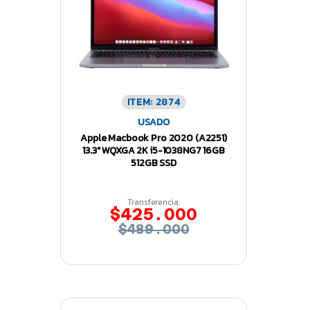
ITEM: 2874
USADO
Apple Macbook Pro 2020 (A2251)
13.3″ WQXGA 2K i5-1038NG7 16GB
512GB SSD
Transferencia:
$425.000
$489.000