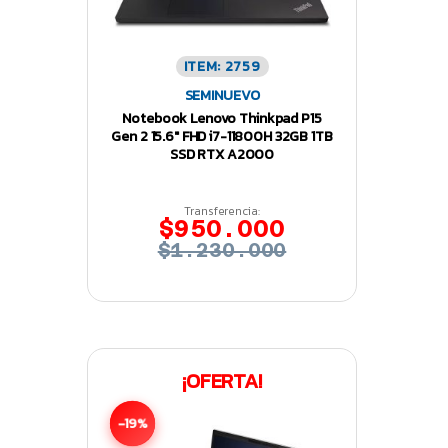
ITEM: 2759
SEMINUEVO
Notebook Lenovo Thinkpad P15
Gen 2 15.6″ FHD i7-11800H 32GB 1TB
SSD RTX A2000
Transferencia:
$950.000
$1.230.000
¡OFERTA!
-19%