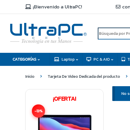
¡Bienvenido a UltraPC!
con
R
D
C
H
CATEGORÍAS
Laptop
PC & AIO
T
Inicio
Tarjeta De Video Dedicada del producto
No s
¡OFERTA!
-13%