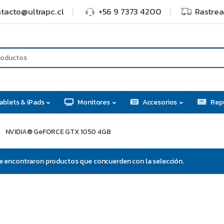
tacto@ultrapc.cl
+56 9 7373 4200
Rastrea
ablets & iPads
Monitores
Accesorios
Rep
NVIDIA® GeFORCE GTX 1050 4GB
e encontraron productos que concuerden con la selección.