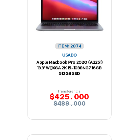
ITEM: 2874
USADO
Apple Macbook Pro 2020 (A2251)
13.3″ WQXGA 2K i5-1038NG7 16GB
512GB SSD
Transferencia:
$425.000
$489.000