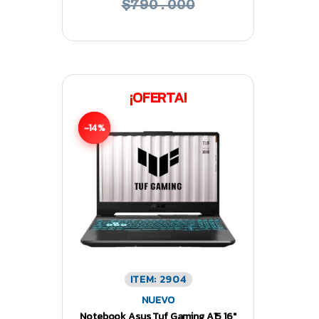
$790.000
¡OFERTA!
-14%
ITEM: 2904
NUEVO
Notebook Asus Tuf Gaming A15 16″