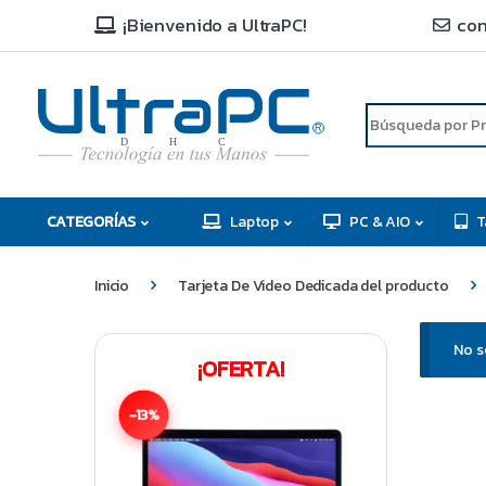
¡Bienvenido a UltraPC!
con
R
D
C
H
CATEGORÍAS
Laptop
PC & AIO
T
Inicio
Tarjeta De Video Dedicada del producto
No s
¡OFERTA!
-13%