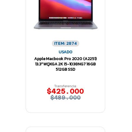
ITEM: 2874
USADO
Apple Macbook Pro 2020 (A2251)
13.3″ WQXGA 2K i5-1038NG7 16GB
512GB SSD
Transferencia:
$425.000
$489.000