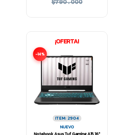
$790.000
¡OFERTA!
-14%
ITEM: 2904
NUEVO
Notebook Asus Tuf Gaming A15 16″