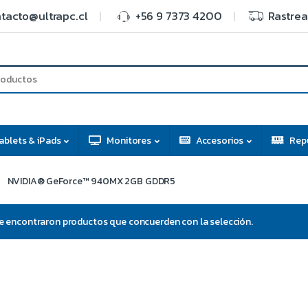
tacto@ultrapc.cl
+56 9 7373 4200
Rastrea
ablets & iPads
Monitores
Accesorios
Rep
NVIDIA® GeForce™ 940MX 2GB GDDR5
e encontraron productos que concuerden con la selección.