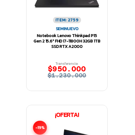
ITEM: 2759
SEMINUEVO
Notebook Lenovo Thinkpad P15
Gen 2 15.6″ FHD i7-11800H 32GB 1TB
SSD RTX A2000
Transferencia:
$950.000
$1.230.000
¡OFERTA!
-19%