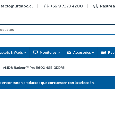
tacto@ultrapc.cl
+56 9 7373 4200
Rastrea
ablets & iPads
Monitores
Accesorios
Rep
AMD® Radeon™ Pro 560X 4GB GDDR5
e encontraron productos que concuerden con la selección.