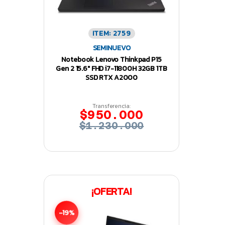
ITEM: 2759
SEMINUEVO
Notebook Lenovo Thinkpad P15
Gen 2 15.6″ FHD i7-11800H 32GB 1TB
SSD RTX A2000
Transferencia:
$950.000
$1.230.000
¡OFERTA!
-19%