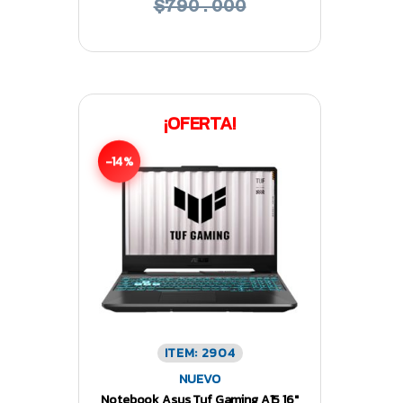
$790.000
¡OFERTA!
-14%
ITEM: 2904
NUEVO
Notebook Asus Tuf Gaming A15 16″