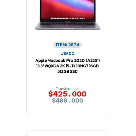
ITEM: 2874
USADO
Apple Macbook Pro 2020 (A2251)
13.3″ WQXGA 2K i5-1038NG7 16GB
512GB SSD
Transferencia:
$425.000
$489.000