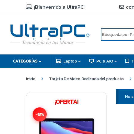
¡Bienvenido a UltraPC!
con
R
D
C
H
CATEGORÍAS
Laptop
PC & AIO
T
Inicio
Tarjeta De Video Dedicada del producto
No s
¡OFERTA!
-13%