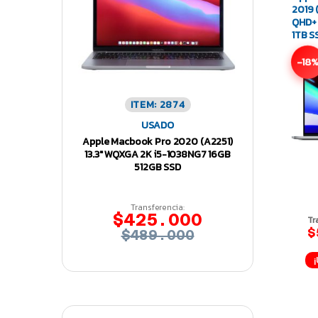
2019 
QHD+ 
1TB S
550
-18
ITEM: 2874
USADO
Apple Macbook Pro 2020 (A2251)
13.3″ WQXGA 2K i5-1038NG7 16GB
512GB SSD
Transferencia:
$425.000
Tr
$
$489.000