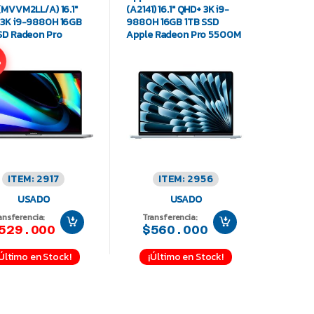
(MVVM2LL/A) 16.1″
(A2141) 16.1″ QHD+ 3K i9-
3K i9-9880H 16GB
9880H 16GB 1TB SSD
SD Radeon Pro
Apple Radeon Pro 5500M
0M
%
ITEM: 2917
ITEM: 2956
USADO
USADO
ansferencia:
Transferencia:
529.000
$560.000
¡Último en Stock!
¡Último en Stock!