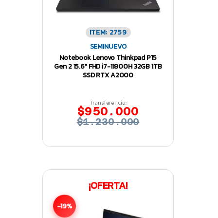
ITEM: 2759
SEMINUEVO
Notebook Lenovo Thinkpad P15
Gen 2 15.6″ FHD i7-11800H 32GB 1TB
SSD RTX A2000
Transferencia:
$950.000
$1.230.000
¡OFERTA!
-19%