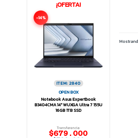
¡OFERTA!
-14%
Mostrando
ITEM: 2840
OPEN BOX
Notebook Asus Expertbook
B3404CMA 14″ WUXGA Ultra 7 155U
16GB 1TB SSD
Transferencia:
$679.000