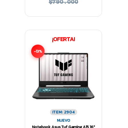
$790.000
¡OFERTA!
-13%
ITEM: 2904
NUEVO
Notebook Asus Tuf Gaming A15 16″