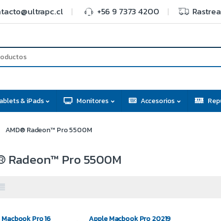
tacto@ultrapc.cl
+56 9 7373 4200
Rastrea
ablets & iPads
Monitores
Accesorios
Rep
AMD® Radeon™ Pro 5500M
 Radeon™ Pro 5500M
 Macbook Pro 16
Apple Macbook Pro 20219