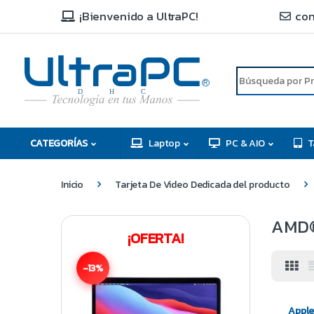
¡Bienvenido a UltraPC!
con
R
D
C
H
CATEGORÍAS
Laptop
PC & AIO
T
Inicio
Tarjeta De Video Dedicada del producto
AMD®
¡OFERTA!
-13%
Apple