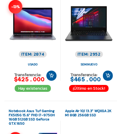
-13%
ITEM: 2874
ITEM: 2952
USADO
SEMINUEVO
Transferencia:
Transferencia:
$425.000
$465.000
Hay existencias
¡Último en Stock!
Notebook Asus Tuf Gaming
Apple Air 10,1 13.3″ WQXGA 2K
FX505G 15.6″ FHD i7-9750H
M1 8GB 256GB SSD
16GB 512GB SSD GeForce
GTX 1650