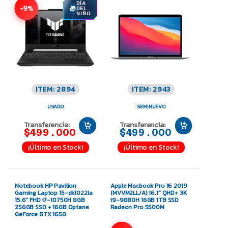
DÍA
-9%
DEL
NIÑO
ITEM: 2894
ITEM: 2943
USADO
SEMINUEVO
Transferencia:
Transferencia:
$499.000
$499.000
¡Último en Stock!
¡Último en Stock!
Notebook HP Pavilion
Apple Macbook Pro 16 2019
Gaming Laptop 15-dk1022la
(MVVM2LL/A) 16.1″ QHD+ 3K
15.6″ FHD i7-10750H 8GB
i9-9880H 16GB 1TB SSD
256GB SSD + 16GB Optane
Radeon Pro 5500M
GeForce GTX 1650