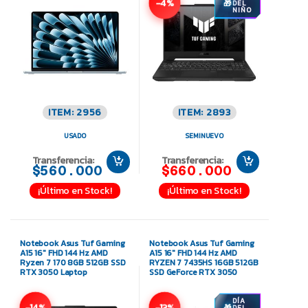
-4%
DEL
NIÑO
ITEM: 2956
ITEM: 2893
USADO
SEMINUEVO
Transferencia:
Transferencia:
$560.000
$660.000
¡Último en Stock!
¡Último en Stock!
Notebook Asus Tuf Gaming
Notebook Asus Tuf Gaming
A15 16″ FHD 144 Hz AMD
A15 16″ FHD 144 Hz AMD
Ryzen 7 170 8GB 512GB SSD
RYZEN 7 7435HS 16GB 512GB
RTX 3050 Laptop
SSD GeForce RTX 3050
DÍA
-14%
-13%
DEL