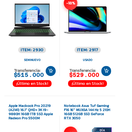
-18%
ITEM: 2930
ITEM: 2917
SEMINUEVO
USADO
Transferencia:
Transferencia:
$515.000
$529.000
¡Último en Stock!
¡Último en Stock!
Apple Macbook Pro 20219
Notebook Asus Tuf Gaming
(A2141) 16.1″ QHD+ 3K i9-
F16 16″ WUXGA 144 Hz 5 210H
9880H 16GB 1TB SSD Apple
16GB 512GB SSD GeForce
Radeon Pro 5500M
RTX 3050
DÍA