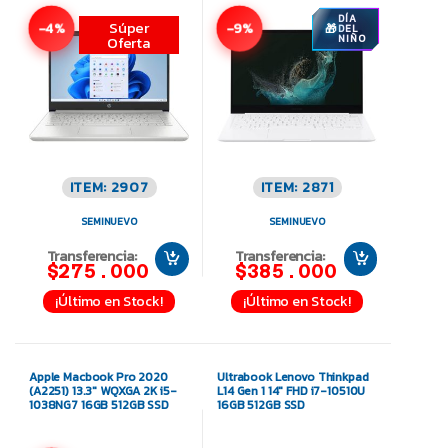
DÍA
Súper
-4%
-9%
DEL
Oferta
NIÑO
ITEM: 2907
ITEM: 2871
SEMINUEVO
SEMINUEVO
Transferencia:
Transferencia:
$275.000
$385.000
¡Último en Stock!
¡Último en Stock!
Apple Macbook Pro 2020
Ultrabook Lenovo Thinkpad
(A2251) 13.3″ WQXGA 2K i5-
L14 Gen 1 14″ FHD i7-10510U
1038NG7 16GB 512GB SSD
16GB 512GB SSD