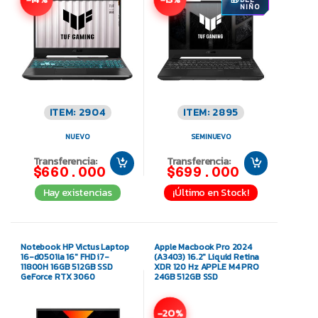
NIÑO
ITEM: 2904
ITEM: 2895
NUEVO
SEMINUEVO
Transferencia:
Transferencia:
$660.000
$699.000
Hay existencias
¡Último en Stock!
Notebook HP Victus Laptop
Apple Macbook Pro 2024
16-d0501la 16″ FHD i7-
(A3403) 16.2″ Liquid Retina
11800H 16GB 512GB SSD
XDR 120 Hz APPLE M4 PRO
GeForce RTX 3060
24GB 512GB SSD
-20%