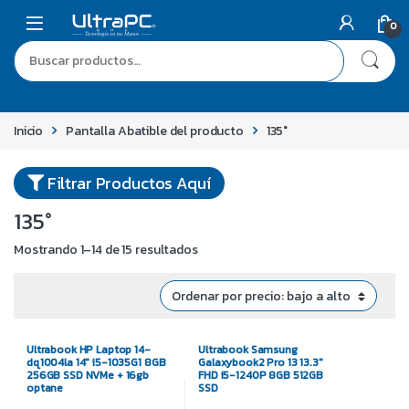
0
Inicio
Pantalla Abatible del producto
135°
Filtrar Productos Aquí
135°
Mostrando 1–14 de 15 resultados
Ultrabook HP Laptop 14-
Ultrabook Samsung
dq1004la 14″ i5-1035G1 8GB
Galaxybook2 Pro 13 13.3″
256GB SSD NVMe + 16gb
FHD i5-1240P 8GB 512GB
optane
SSD