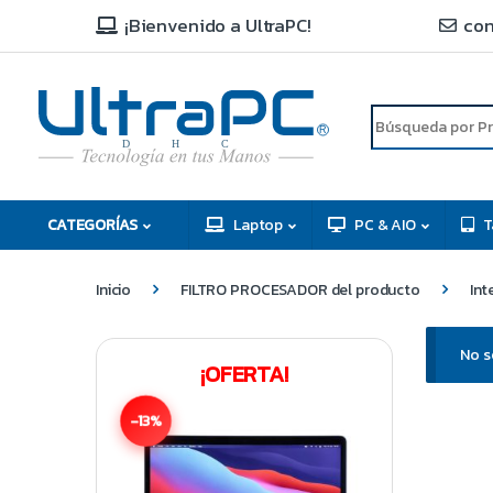
¡Bienvenido a UltraPC!
con
R
D
C
H
CATEGORÍAS
Laptop
PC & AIO
T
Inicio
FILTRO PROCESADOR del producto
Int
No s
¡OFERTA!
-13%