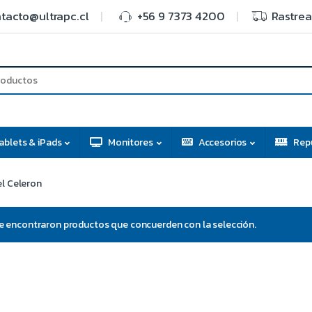
tacto@ultrapc.cl
+56 9 7373 4200
Rastrea
ablets & iPads
Monitores
Accesorios
Rep
el Celeron
e encontraron productos que concuerden con la selección.