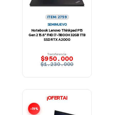
ITEM: 2759
SEMINUEVO
Notebook Lenovo Thinkpad P15
Gen 2 15.6″ FHD i7-11800H 32GB 1TB
SSD RTX A2000
Transferencia:
$950.000
$1.230.000
¡OFERTA!
-19%