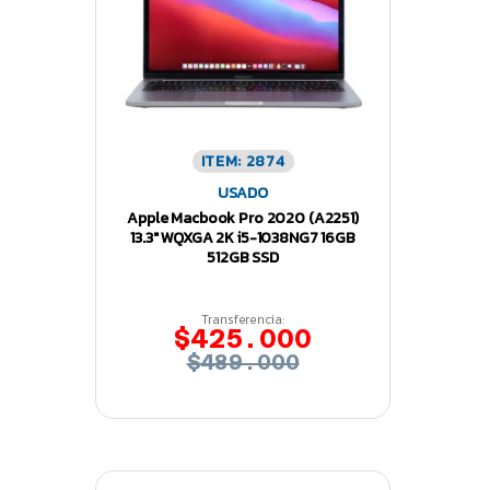
ITEM: 2874
USADO
Apple Macbook Pro 2020 (A2251)
13.3″ WQXGA 2K i5-1038NG7 16GB
512GB SSD
Transferencia:
$425.000
$489.000