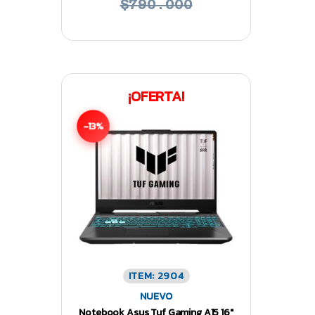
$790.000
¡OFERTA!
-13%
ITEM: 2904
NUEVO
Notebook Asus Tuf Gaming A15 16″