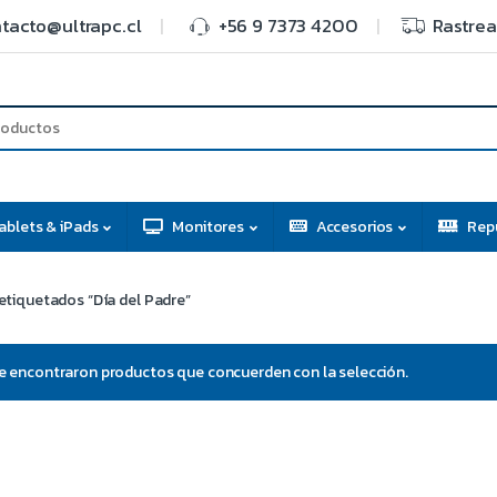
tacto@ultrapc.cl
+56 9 7373 4200
Rastrea
ablets & iPads
Monitores
Accesorios
Rep
etiquetados “Día del Padre”
e encontraron productos que concuerden con la selección.