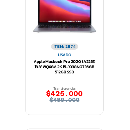
ITEM: 2874
USADO
Apple Macbook Pro 2020 (A2251)
13.3″ WQXGA 2K i5-1038NG7 16GB
512GB SSD
Transferencia:
$425.000
$489.000