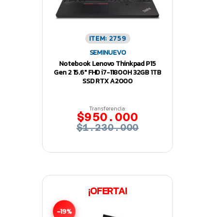
ITEM: 2759
SEMINUEVO
Notebook Lenovo Thinkpad P15
Gen 2 15.6″ FHD i7-11800H 32GB 1TB
SSD RTX A2000
Transferencia:
$950.000
$1.230.000
¡OFERTA!
-19%