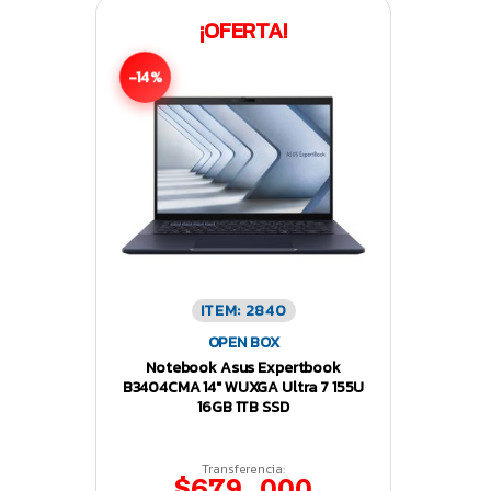
¡OFERTA!
-14%
ITEM: 2840
OPEN BOX
Notebook Asus Expertbook
B3404CMA 14″ WUXGA Ultra 7 155U
16GB 1TB SSD
Transferencia:
$679.000