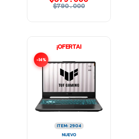
$790.000
¡OFERTA!
-14%
ITEM: 2904
NUEVO