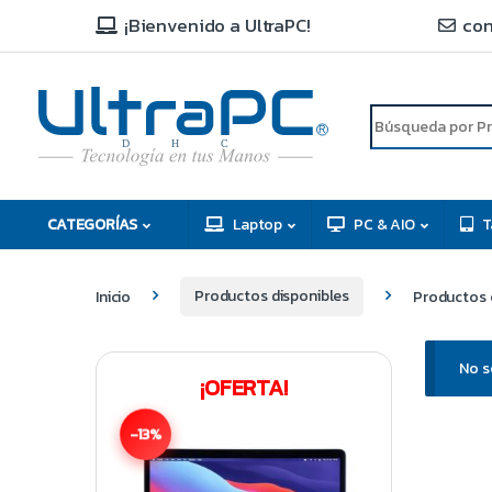
¡Bienvenido a UltraPC!
con
R
D
C
H
CATEGORÍAS
Laptop
PC & AIO
T
Inicio
Productos disponibles
Productos 
No s
¡OFERTA!
-13%