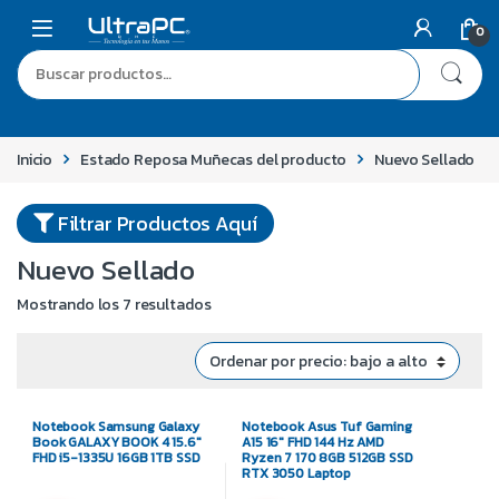
0
Inicio
Estado Reposa Muñecas del producto
Nuevo Sellado
Filtrar Productos Aquí
Nuevo Sellado
Mostrando los 7 resultados
Notebook Samsung Galaxy
Notebook Asus Tuf Gaming
Book GALAXY BOOK 4 15.6″
A15 16″ FHD 144 Hz AMD
FHD i5-1335U 16GB 1TB SSD
Ryzen 7 170 8GB 512GB SSD
RTX 3050 Laptop