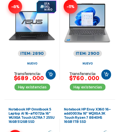
DÍA
-8%
-11%
DEL
NIÑO
ITEM: 2890
ITEM: 2900
NUEVO
NUEVO
Transferencia:
Transferencia:
$689.000
$760.000
Hay existencias
Hay existencias
Notebook HP Omnibook 5
Notebook HP Envy X360 16-
Laptop AI 16-af1072la 16″
add0003la 16″ WQXGA 3K
WUXGA Touch ULTRA 7 255U
Touch Ryzen 7 8840HS
16GB 512GB SSD
16GB 1TB SSD