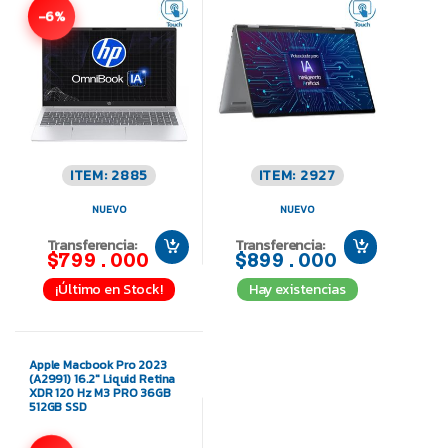
-6%
ITEM: 2885
ITEM: 2927
NUEVO
NUEVO
Transferencia:
Transferencia:
$799.000
$899.000
¡Último en Stock!
Hay existencias
Apple Macbook Pro 2023
(A2991) 16.2″ Liquid Retina
XDR 120 Hz M3 PRO 36GB
512GB SSD