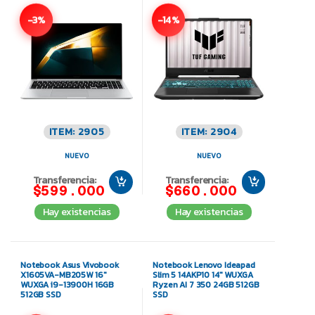
-3%
-14%
ITEM: 2905
ITEM: 2904
NUEVO
NUEVO
Transferencia:
Transferencia:
$599.000
$660.000
Hay existencias
Hay existencias
Notebook Asus Vivobook
Notebook Lenovo Ideapad
X1605VA-MB205W 16″
Slim 5 14AKP10 14″ WUXGA
WUXGA i9-13900H 16GB
Ryzen AI 7 350 24GB 512GB
512GB SSD
SSD