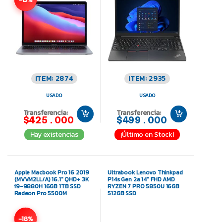
ITEM: 2874
ITEM: 2935
USADO
USADO
Transferencia:
Transferencia:
$425.000
$499.000
Hay existencias
¡Último en Stock!
Apple Macbook Pro 16 2019
Ultrabook Lenovo Thinkpad
(MVVM2LL/A) 16.1″ QHD+ 3K
P14s Gen 2a 14″ FHD AMD
i9-9880H 16GB 1TB SSD
RYZEN 7 PRO 5850U 16GB
Radeon Pro 5500M
512GB SSD
-18%