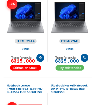
-3%
ITEM: 2944
ITEM: 2941
USADO
USADO
Transferencia:
Transferencia:
$315.000
$325.000
¡Último en Stock!
Hay existencias
Notebook Lenovo
Ultrabook Huawei Matebook
Thinkbook 14 G2 ITL 14″ FHD
D14 14″ FHD i5-1135G7 8GB
i5-1135G7 16GB 500GB SSD
512GB SSD