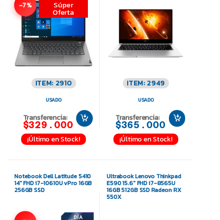
Súper
-7%
Oferta
ITEM: 2910
ITEM: 2949
USADO
USADO
Transferencia:
Transferencia:
$329.000
$365.000
¡Último en Stock!
¡Último en Stock!
Notebook Dell Latitude 5410
Ultrabook Lenovo Thinkpad
14″ FHD i7-10610U vPro 16GB
E590 15.6″ FHD i7-8565U
256GB SSD
16GB 512GB SSD Radeon RX
550X
DÍA