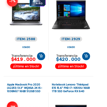
-7%
DEL
NIÑO
ITEM: 2588
ITEM: 2929
USADO
USADO
Transferencia:
Transferencia:
$419.000
$420.000
¡Último en Stock!
¡Último en Stock!
Apple Macbook Pro 2020
Notebook Lenovo Thinkpad
(A2251) 13.3″ WQXGA 2K i5-
E15 15.6″ FHD i7-10510U 16GB
1038NG7 16GB 512GB SSD
1TB SSD GeForce RX 640
-13%