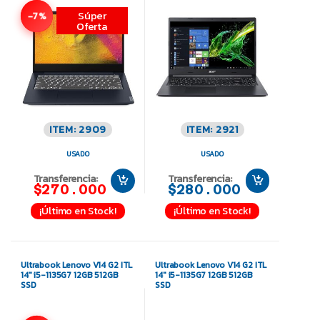
Súper
-7%
Oferta
ITEM: 2909
ITEM: 2921
USADO
USADO
Transferencia:
Transferencia:
$270.000
$280.000
¡Último en Stock!
¡Último en Stock!
Ultrabook Lenovo V14 G2 ITL
Ultrabook Lenovo V14 G2 ITL
14″ i5-1135G7 12GB 512GB
14″ i5-1135G7 12GB 512GB
SSD
SSD