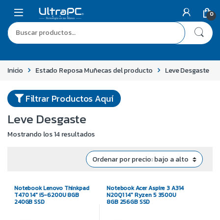
0
Inicio
Estado Reposa Muñecas del producto
Leve Desgaste
Filtrar Productos Aquí
Leve Desgaste
Mostrando los 14 resultados
Notebook Lenovo Thinkpad
Notebook Acer Aspire 3 A314
T470 14″ i5-6200U 8GB
N20Q1 14″ Ryzen 5 3500U
240GB SSD
8GB 256GB SSD