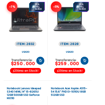
DÍA
DÍA
-7%
-11%
DEL
DEL
NIÑO
NIÑO
ITEM: 2832
ITEM: 2828
USADO
USADO
Transferencia:
Transferencia:
$250.000
$259.000
¡Último en Stock!
¡Último en Stock!
Notebook Lenovo Ideapad
Notebook Acer Aspire A515-
S340 14IWL 14″ i5-8265U
54 15.6″ FHD i3-10110U 8GB
12GB 500GB SSD GeForce
512GB SSD
MX110