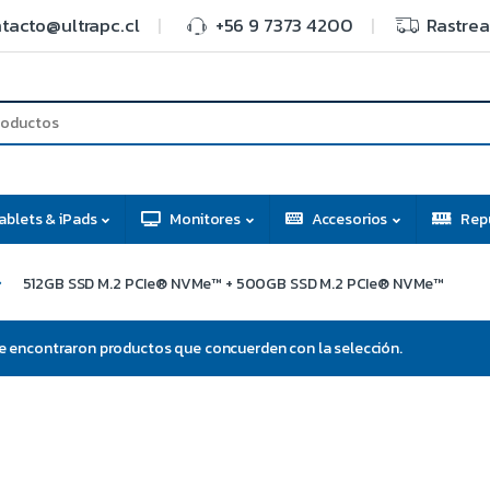
tacto@ultrapc.cl
+56 9 7373 4200
Rastrea
ablets & iPads
Monitores
Accesorios
Rep
512GB SSD M.2 PCIe® NVMe™ + 500GB SSD M.2 PCIe® NVMe™
e encontraron productos que concuerden con la selección.