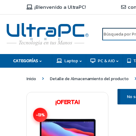
¡Bienvenido a UltraPC!
con
R
D
C
H
CATEGORÍAS
Laptop
PC & AIO
T
Inicio
Detalle de Almacenamiento del producto
No s
¡OFERTA!
-13%