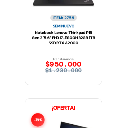
ITEM: 2759
SEMINUEVO
Notebook Lenovo Thinkpad P15
Gen 2 15.6″ FHD i7-11800H 32GB 1TB
SSD RTX A2000
Transferencia:
$950.000
$1.230.000
¡OFERTA!
-19%