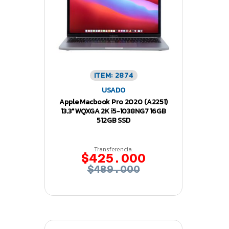
ITEM: 2874
USADO
Apple Macbook Pro 2020 (A2251)
13.3″ WQXGA 2K i5-1038NG7 16GB
512GB SSD
Transferencia:
$425.000
$489.000