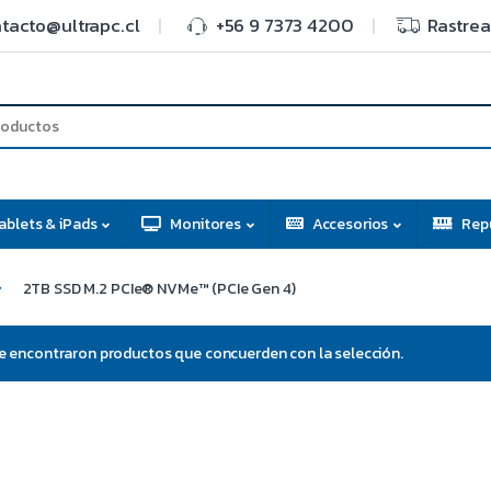
tacto@ultrapc.cl
+56 9 7373 4200
Rastrea
ablets & iPads
Monitores
Accesorios
Rep
2TB SSD M.2 PCIe® NVMe™ (PCIe Gen 4)
e encontraron productos que concuerden con la selección.