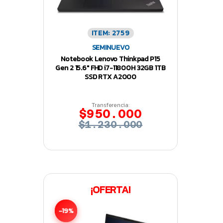
ITEM: 2759
SEMINUEVO
Notebook Lenovo Thinkpad P15
Gen 2 15.6″ FHD i7-11800H 32GB 1TB
SSD RTX A2000
Transferencia:
$950.000
$1.230.000
¡OFERTA!
-19%