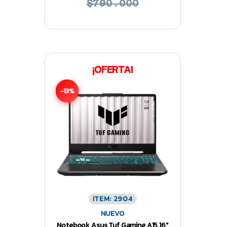
$790.000
¡OFERTA!
-13%
ITEM: 2904
NUEVO
Notebook Asus Tuf Gaming A15 16″