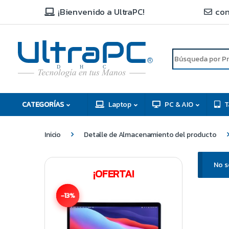
¡Bienvenido a UltraPC!
con
R
D
C
H
CATEGORÍAS
Laptop
PC & AIO
T
Inicio
Detalle de Almacenamiento del producto
No s
¡OFERTA!
-13%