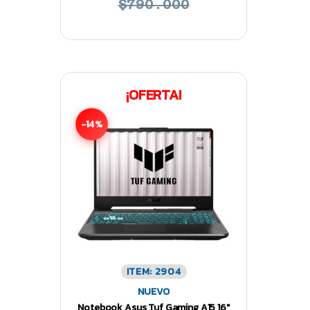
$790.000
¡OFERTA!
-14%
ITEM: 2904
NUEVO
Notebook Asus Tuf Gaming A15 16″