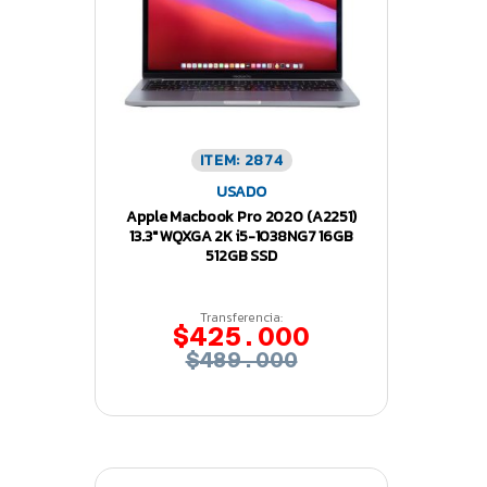
ITEM: 2874
USADO
Apple Macbook Pro 2020 (A2251)
13.3″ WQXGA 2K i5-1038NG7 16GB
512GB SSD
Transferencia:
$425.000
$489.000