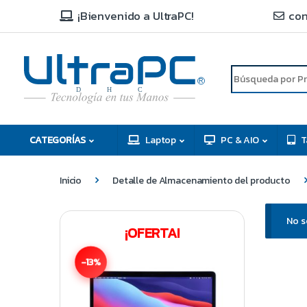
¡Bienvenido a UltraPC!
con
R
D
C
H
CATEGORÍAS
Laptop
PC & AIO
T
Inicio
Detalle de Almacenamiento del producto
No s
¡OFERTA!
-13%