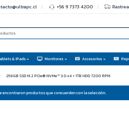
tacto@ultrapc.cl
+56 9 7373 4200
Rastrea
ablets & iPads
Monitores
Accesorios
Rep
256GB SSD M.2 PCIe® NVMe™ 3.0 x4 + 1TB HDD 7200 RPM
e encontraron productos que concuerden con la selección.