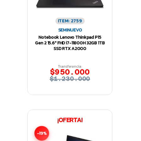
ITEM: 2759
SEMINUEVO
Notebook Lenovo Thinkpad P15
Gen 2 15.6″ FHD i7-11800H 32GB 1TB
SSD RTX A2000
Transferencia:
$950.000
$1.230.000
¡OFERTA!
-19%